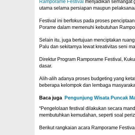
Ramporame Festival
menjadikan semangat go
utama selama persiapan maupun pelaksanaa
Festival ini berfokus pada proses penciptaa
Porame dalam memenuhi kebutuhan Rampor
Selain itu, juga bertujuan menciptakan ru
Palu dan sekitarnya lewat kreativitas seni 
Direktur Program Ramporame Festival, Kuk
dasar.
Alih-alih adanya proses budgeting yang ketat,
beberapa kelompok dan lembaga masyaraka
Baca juga
Pengunjung Wisata Puncak Mat
“Pengelolaan festival dilakukan secara mandi
membutuhkan kemudahan, seperti soal perizi
Berikut rangkaian acara Ramporame Festiva