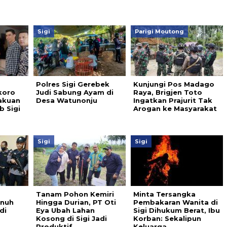
Sigi
Parigi Moutong
Polres Sigi Gerebek
Kunjungi Pos Madago
koro
Judi Sabung Ayam di
Raya, Brigjen Toto
akuan
Desa Watunonju
Ingatkan Prajurit Tak
 Sigi
Arogan ke Masyarakat
Sigi
Sigi
Tanam Pohon Kemiri
Minta Tersangka
unuh
Hingga Durian, PT Oti
Pembakaran Wanita di
di
Eya Ubah Lahan
Sigi Dihukum Berat, Ibu
Kosong di Sigi Jadi
Korban: Sekalipun
Produktif
Keluarga