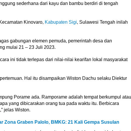
ggung sederhana dari kayu dan bambu berdiri di tengah
di Kecamatan Kinovaro,
Kabupaten Sigi
, Sulawesi Tengah inilah
 digagas gabungan elemen pemuda, pemerintah desa dan
g mulai 21 – 23 Juli 2023.
 ini tidak terlepas dari nilai-nilai kearifan lokal masyarakat
t pertemuan. Hal itu disampaikan Wiston Dachu selaku Diektur
mpung Porame ada. Ramporame adalah tempat berkumpul ata
apa yang dibicarakan orang tua pada waktu itu. Berbicara
” jelas Wiston.
sar Zona Graben Palolo, BMKG: 21 Kali Gempa Susulan