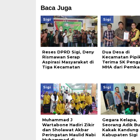
Baca Juga
Sigi
Sigi
Reses DPRD Sigi, Deny
Dua Desa di
Rismawan Serap
Kecamatan Pipi
Aspirasi Masyarakat di
Terima SK Peng
Tiga Kecamatan
MHA dari Pemkab
Sigi
Sigi
Muhammad J
Gegara Kelapa,
Wartabone Hadiri Zikir
Seorang Adik B
dan Sholawat Akbar
Kakak Kandung 
Peringatan Maulid Nabi
Kabupaten Sigi
Muhammad di