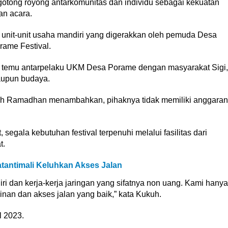
tong royong antarkomunitas dan individu sebagai kekuatan
n acara.
n unit-unit usaha mandiri yang digerakkan oleh pemuda Desa
ame Festival.
ang temu antarpelaku UKM Desa Porame dengan masyarakat Sigi,
maupun budaya.
uh Ramadhan menambahkan, pihaknya tidak memiliki anggaran
 segala kebutuhan festival terpenuhi melalui fasilitas dari
t.
antimali Keluhkan Akses Jalan
ri dan kerja-kerja jaringan yang sifatnya non uang. Kami hanya
nan dan akses jalan yang baik,” kata Kukuh.
l 2023.