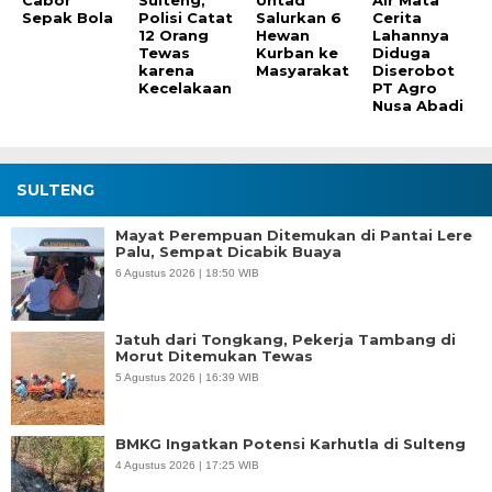
Sepak Bola
Polisi Catat
Salurkan 6
Cerita
12 Orang
Hewan
Lahannya
Tewas
Kurban ke
Diduga
karena
Masyarakat
Diserobot
Kecelakaan
PT Agro
Nusa Abadi
SULTENG
Mayat Perempuan Ditemukan di Pantai Lere
Palu, Sempat Dicabik Buaya
6 Agustus 2026 | 18:50 WIB
Jatuh dari Tongkang, Pekerja Tambang di
Morut Ditemukan Tewas
5 Agustus 2026 | 16:39 WIB
BMKG Ingatkan Potensi Karhutla di Sulteng
4 Agustus 2026 | 17:25 WIB