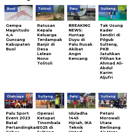
Buol
Tolitoli
Palu
Sulteng
Gempa
Ratusan
BREAKING
Tak Usung
Magnitudo
Kepala
NEWS:
Kader
4,4
Keluarga
Huntap
Sendiri di
Guncang
Terdampak
Duyu di
Pilgub
Kabupaten
Banjir di
Palu Rusak
Sulteng,
Buol
Desa
Akibat
PKB
Lelean
Angin
Jatuhkan
Nono
Kencang
Pilihan ke
Tolitoli
Ahmad Ali-
Abdul
Karim
Aljufri
Olahraga
Sulteng
Palu
Sulteng
Palu Sport
Operasi
Iduladha
Petani
Event 2023
Ketupat
1445
Morowali
Batal
Tinombala
Hijriah, IKA
Utara
Pertandingkan
2025 di
Teknik
Berlinang
Cabor
Sulteng,
Untad
Air Mata