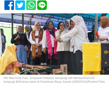
Plh Wali Kota Palu, Irmayanti Pettalolo dampingi istri Menkumham RI
kunjungi IKM tenun kelor di Pantoloan Boya, Kamis (26/9/2024)/Pemkot Palu