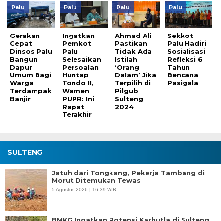
Palu
Palu
Palu
Palu
Gerakan
Ingatkan
Ahmad Ali
Sekkot
Cepat
Pemkot
Pastikan
Palu Hadiri
Dinsos Palu
Palu
Tidak Ada
Sosialisasi
Bangun
Selesaikan
Istilah
Refleksi 6
Dapur
Persoalan
‘Orang
Tahun
Umum Bagi
Huntap
Dalam’ Jika
Bencana
Warga
Tondo II,
Terpilih di
Pasigala
Terdampak
Wamen
Pilgub
Banjir
PUPR: Ini
Sulteng
Rapat
2024
Terakhir
SULTENG
Jatuh dari Tongkang, Pekerja Tambang di
Morut Ditemukan Tewas
5 Agustus 2026 | 16:39 WIB
BMKG Ingatkan Potensi Karhutla di Sulteng