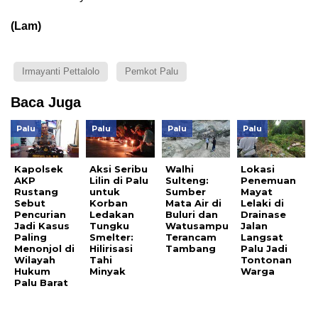
(Lam)
Irmayanti Pettalolo
Pemkot Palu
Baca Juga
Palu
Palu
Palu
Palu
Kapolsek
Aksi Seribu
Walhi
Lokasi
AKP
Lilin di Palu
Sulteng:
Penemuan
Rustang
untuk
Sumber
Mayat
Sebut
Korban
Mata Air di
Lelaki di
Pencurian
Ledakan
Buluri dan
Drainase
Jadi Kasus
Tungku
Watusampu
Jalan
Paling
Smelter:
Terancam
Langsat
Menonjol di
Hilirisasi
Tambang
Palu Jadi
Wilayah
Tahi
Tontonan
Hukum
Minyak
Warga
Palu Barat