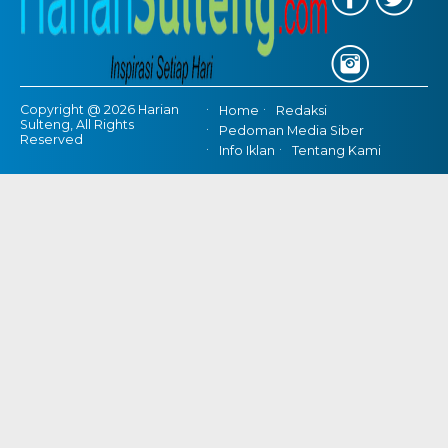
Copyright @ 2026 Harian
Home
Redaksi
Sulteng, All Rights
Pedoman Media Siber
Reserved
Info Iklan
Tentang Kami