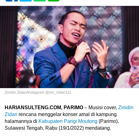
Zinidin Zidan/Instagram @zin_zidan111
HARIANSULTENG.COM, PARIMO
– Musisi cover,
Zinidin
Zidan
rencana menggelar konser amal di kampung
halamannya di
Kabupaten Parigi Moutong
(Parimo),
Sulawesi Tengah, Rabu (19/1/2022) mendatang.