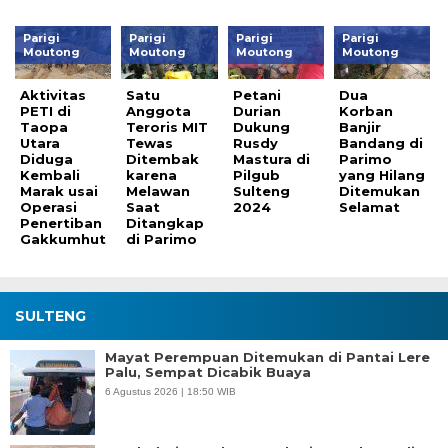
Parigi
Parigi
Parigi
Parigi
Moutong
Moutong
Moutong
Moutong
Aktivitas
Satu
Petani
Dua
PETI di
Anggota
Durian
Korban
Taopa
Teroris MIT
Dukung
Banjir
Utara
Tewas
Rusdy
Bandang di
Diduga
Ditembak
Mastura di
Parimo
Kembali
karena
Pilgub
yang Hilang
Marak usai
Melawan
Sulteng
Ditemukan
Operasi
Saat
2024
Selamat
Penertiban
Ditangkap
Gakkumhut
di Parimo
SULTENG
Mayat Perempuan Ditemukan di Pantai Lere
Palu, Sempat Dicabik Buaya
6 Agustus 2026 | 18:50 WIB