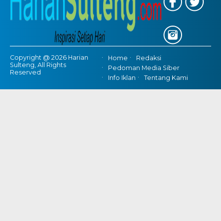
Copyright @ 2026 Harian
Home
Redaksi
Sulteng, All Rights
Pedoman Media Siber
Reserved
Info Iklan
Tentang Kami