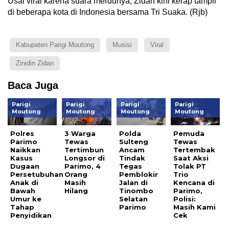
Usai viral karena suara merdunya, Zidan kini kerap tampil
di beberapa kota di Indonesia bersama Tri Suaka. (Rjb)
Kabupaten Parigi Moutong
Musisi
Viral
Zinidin Zidan
Baca Juga
Parigi
Parigi
Parigi
Parigi
Moutong
Moutong
Moutong
Moutong
Polres
3 Warga
Polda
Pemuda
Parimo
Tewas
Sulteng
Tewas
Naikkan
Tertimbun
Ancam
Tertembak
Kasus
Longsor di
Tindak
Saat Aksi
Dugaan
Parimo, 4
Tegas
Tolak PT
Persetubuhan
Orang
Pemblokir
Trio
Anak di
Masih
Jalan di
Kencana di
Bawah
Hilang
Tinombo
Parimo,
Umur ke
Selatan
Polisi:
Tahap
Parimo
Masih Kami
Penyidikan
Cek