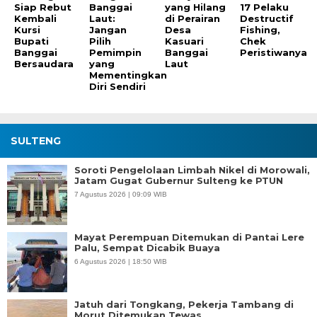
Siap Rebut
Banggai
yang Hilang
17 Pelaku
Kembali
Laut:
di Perairan
Destructif
Kursi
Jangan
Desa
Fishing,
Bupati
Pilih
Kasuari
Chek
Banggai
Pemimpin
Banggai
Peristiwanya
Bersaudara
yang
Laut
Mementingkan
Diri Sendiri
SULTENG
Soroti Pengelolaan Limbah Nikel di Morowali,
Jatam Gugat Gubernur Sulteng ke PTUN
7 Agustus 2026 | 09:09 WIB
Mayat Perempuan Ditemukan di Pantai Lere
Palu, Sempat Dicabik Buaya
6 Agustus 2026 | 18:50 WIB
Jatuh dari Tongkang, Pekerja Tambang di
Morut Ditemukan Tewas