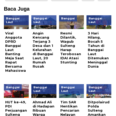
Baca Juga
Banggai
Banggai
Banggai
Banggai
Laut
Laut
Laut
Viral
Angin
Resmi
3 Hari
Anggota
Kencang
Dilantik,
Hilang,
DPRD
Terjang 3
Wagub
Bocah 5
Banggai
Desa dan 1
Sulteng
Tahun di
Laut
Kelurahan
Harap
Banggai
Banting
di Banggai
Terobosan
Laut
Meja Saat
Laut, 20
IDAI Atasi
Ditemukan
Rapat
Rumah
Stunting
Meninggal
Bersama
Rusak
Dunia
Mahasiswa
Banggai
Banggai
Banggai
Banggai
Laut
Laut
Laut
HUT ke-49,
Ahmad Ali
Tim SAR
Ditpolairud
PDI
di Hadapan
Hentikan
Polda
Perjuangan
Ribuan
Pencarian
Sulteng
Sulteng
Warga
Nelayan
Amankan