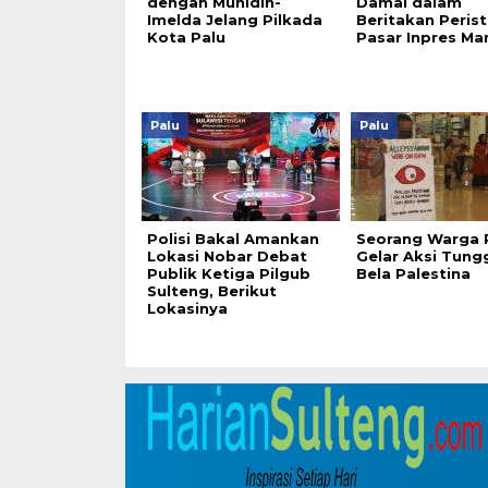
dengan Muhidin-
Damai dalam
Imelda Jelang Pilkada
Beritakan Perist
Kota Palu
Pasar Inpres M
Palu
Palu
Polisi Bakal Amankan
Seorang Warga 
Lokasi Nobar Debat
Gelar Aksi Tung
Publik Ketiga Pilgub
Bela Palestina
Sulteng, Berikut
Lokasinya