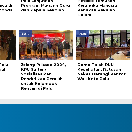
Palu Lanjutkan
Petobo Temukan
iwa di
Program Magang Guru
Kerangka Manusia
anonda
dan Kepala Sekolah
Kenakan Pakaian
Dalam
Palu
Palu
Palu
Jelang Pilkada 2024,
Demo Tolak RUU
gal
KPU Sulteng
Kesehatan, Ratusan
Sosialisasikan
Nakes Datangi Kantor
Pendidikan Pemilih
Wali Kota Palu
untuk Kelompok
Rentan di Palu