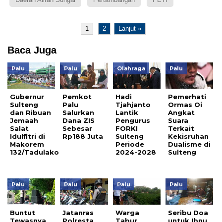
1
2
Lanjut »
Baca Juga
Palu
Palu
Olahraga
Palu
Gubernur
Pemkot
Hadi
Pemerhati
Sulteng
Palu
Tjahjanto
Ormas Oi
dan Ribuan
Salurkan
Lantik
Angkat
Jemaah
Dana ZIS
Pengurus
Suara
Salat
Sebesar
FORKI
Terkait
Idulfitri di
Rp188 Juta
Sulteng
Kekisruhan
Makorem
Periode
Dualisme di
132/Tadulako
2024-2028
Sulteng
Palu
Palu
Palu
Palu
Buntut
Jatanras
Warga
Seribu Doa
Tewasnya
Polresta
Tabur
untuk Ibnu