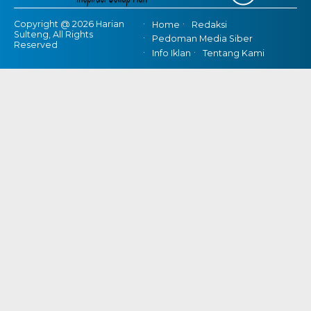
Copyright @ 2026 Harian
Home
Redaksi
Sulteng, All Rights
Pedoman Media Siber
Reserved
Info Iklan
Tentang Kami