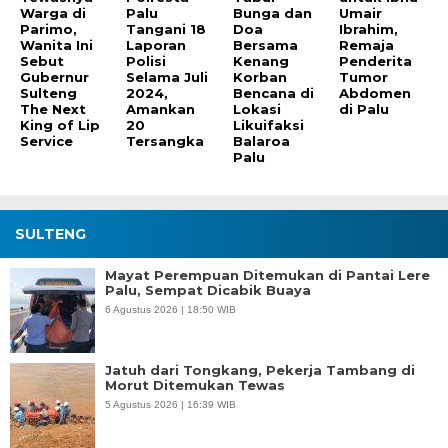
Warga di
Palu
Bunga dan
Umair
Parimo,
Tangani 18
Doa
Ibrahim,
Wanita Ini
Laporan
Bersama
Remaja
Sebut
Polisi
Kenang
Penderita
Gubernur
Selama Juli
Korban
Tumor
Sulteng
2024,
Bencana di
Abdomen
The Next
Amankan
Lokasi
di Palu
King of Lip
20
Likuifaksi
Service
Tersangka
Balaroa
Palu
SULTENG
Mayat Perempuan Ditemukan di Pantai Lere
Palu, Sempat Dicabik Buaya
6 Agustus 2026 | 18:50 WIB
Jatuh dari Tongkang, Pekerja Tambang di
Morut Ditemukan Tewas
5 Agustus 2026 | 16:39 WIB