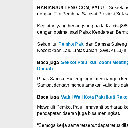
HARIANSULTENG.COM, PALU
– Sekretar
dengan Tim Pembina Samsat Provinsi Sulawe
Kegiatan yang berlangsung pada Kamis (8/8/2
dengan optimalisasi Pajak Kendaraan Bermo
Selain itu,
Pemkot Palu
dan Samsat Sulteng
Kecelakaan Lalu Lintas Jalan (SWDKLLJ) hin
Baca juga
Sekkot Palu Ikuti Zoom Meeti
Daerah
Pihak Samsat Sulteng ingin membangun ker
Samsat dengan mengutamakan validitas data
Baca juga
Wakil Wali Kota Palu Ikuti Ra
Mewakili Pemkot Palu, Irmayanti berharap ke
pendapatan daerah juga bisa meningkat.
“Semoga kerja sama tersebut dapat terus di