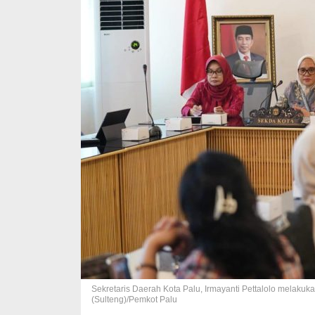
Sekretaris Daerah Kota Palu, Irmayanti Pettalolo melak
(Sulteng)/Pemkot Palu