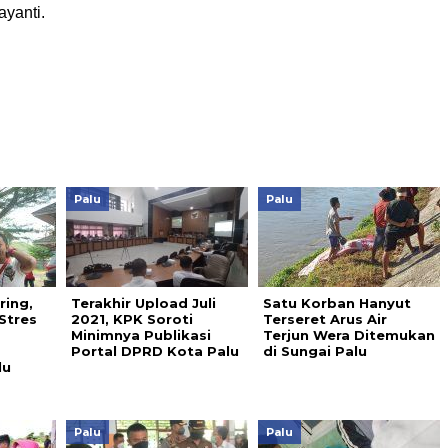
ayanti.
Palu
Palu
ring,
Terakhir Upload Juli
Satu Korban Hanyut
Stres
2021, KPK Soroti
Terseret Arus Air
Minimnya Publikasi
Terjun Wera Ditemukan
Portal DPRD Kota Palu
di Sungai Palu
lu
Palu
Palu