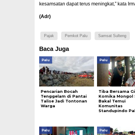
kesamsatan dapat terus meningkat,” kata Irm
(Adr)
Pajak
Pemkot Palu
Samsat Sulteng
Baca Juga
Palu
Palu
Pencarian Bocah
Tiba Bersama Gi
Tenggelam di Pantai
Komika Mongol 
Talise Jadi Tontonan
Bakal Temui
Warga
Komunitas
Standupindo Pa
Palu
Palu