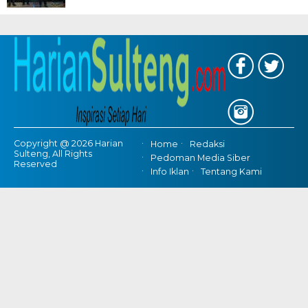
Copyright @ 2026 Harian
Home
Redaksi
Sulteng, All Rights
Pedoman Media Siber
Reserved
Info Iklan
Tentang Kami