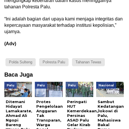
mengungkap kebenaran dalam kasus meninggalnya
tahanan Polresta Palu.
“Ini adalah bagian dari upaya kami menjaga integritas dan
kepercayaan masyarakat terhadap institusi kepolisian,”
ujarnya.
(Adv)
Polda Sulteng
Polresta Palu
Tahanan Tewas
Baca Juga
Palu
Palu
Palu
Nasional
Ditemani
Protes
Peringati
Sambut
Hidayat
Pengelolaan
HUT
Kedatangan
Lamakarate,
Anggaran
Kemerdekaan,
Jokowi di
Ahmad Ali
Tak
Persinas
Palu,
Ngopi
Transparan,
ASAD Palu
Mahasiswa
Bareng
Warga
Gelar Kirab
Bakal