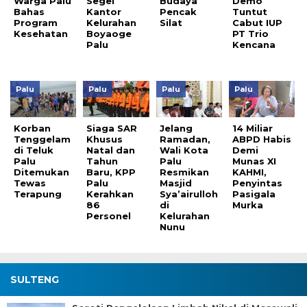
Warga Palu
Segel
Budaya
Demo
Bahas
Kantor
Pencak
Tuntut
Program
Kelurahan
Silat
Cabut IUP
Kesehatan
Boyaoge
PT Trio
Palu
Kencana
Palu
Palu
Palu
Palu
Korban
Siaga SAR
Jelang
14 Miliar
Tenggelam
Khusus
Ramadan,
ABPD Habis
di Teluk
Natal dan
Wali Kota
Demi
Palu
Tahun
Palu
Munas XI
Ditemukan
Baru, KPP
Resmikan
KAHMI,
Tewas
Palu
Masjid
Penyintas
Terapung
Kerahkan
Sya’airulloh
Pasigala
86
di
Murka
Personel
Kelurahan
Nunu
SULTENG