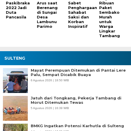
Paskibraka
Arus saat
Sabet
Ribuan
2022 Jadi
Berenang
Penghargaan
Paket
Duta
di Sungai
Sahabat
Sembako
Pancasila
Desa
Saksi dan
Murah
Lambunu
Korban
untuk
Parimo
Inspiratif
Warga
Lingkar
Tambang
SULTENG
Mayat Perempuan Ditemukan di Pantai Lere
Palu, Sempat Dicabik Buaya
6 Agustus 2026 | 18:50 WIB
Jatuh dari Tongkang, Pekerja Tambang di
Morut Ditemukan Tewas
5 Agustus 2026 | 16:39 WIB
BMKG Ingatkan Potensi Karhutla di Sulteng