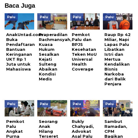
Baca Juga
Palu
Palu
Palu
Palu
AnakUntad.com
Praperadilan
Pemkot
Raup Rp 42
Buka
Rachmansyah,
Palu dan
Miliar, Napi
Pendaftaran
Kuasa
BPJS
Lapas Palu
Bantuan
Hukum
Kesehatan
Libatkan
Keringanan
Sesalkan
Teken MoU
Istri dan
UKT Rp 1
Kejati
Universal
Mertua
Juta untuk
Sulteng
Health
Kendalikan
Mahasiswa
Abaikan
Coverage
Bisnis
Kondisi
Narkoba
Medis
dari Balik
Penjara
Palu
Palu
Palu
Palu
Pemkot
Seorang
Rukly
Sambut
Palu
Anak
Chahyadi,
Ramadan,
Angkat
Hilang
Advokat
CPM
Purna
Terseret
Asal Palu
Bagikan