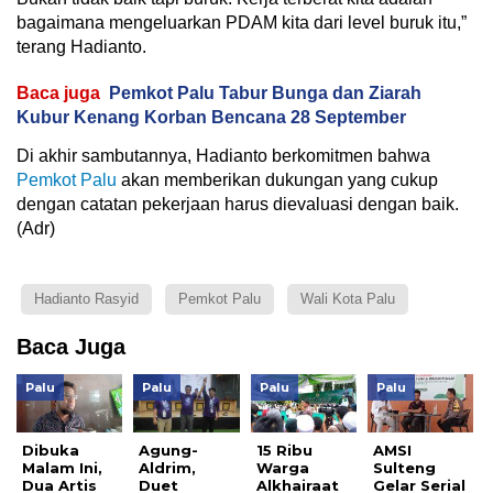
bagaimana mengeluarkan PDAM kita dari level buruk itu,”
terang Hadianto.
Baca juga
Pemkot Palu Tabur Bunga dan Ziarah
Kubur Kenang Korban Bencana 28 September
Di akhir sambutannya, Hadianto berkomitmen bahwa
Pemkot Palu
akan memberikan dukungan yang cukup
dengan catatan pekerjaan harus dievaluasi dengan baik.
(Adr)
Hadianto Rasyid
Pemkot Palu
Wali Kota Palu
Baca Juga
Palu
Palu
Palu
Palu
Dibuka
Agung-
15 Ribu
AMSI
Malam Ini,
Aldrim,
Warga
Sulteng
Dua Artis
Duet
Alkhairaat
Gelar Serial