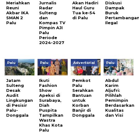
Meriahkan
Jurnalis
Akan Hadiri
Diskusi
Reuni
Radar
Haul Guru
Dampak
Akbar IKA
Sulteng
Tua ke-54
Buruk
SMAN 2
dan
di Palu
Pertambanga
Palu
Kompas TV
Ilegal
Pimpin AJI
Palu
Periode
2024-2027
Palu
Palu
Advertorial
Palu
Jatam
Ikuti
Pemkot
Abdul
Sulteng
Fashion
Palu
Karim
Desak
Show
Serahkan
Aljufri:
Audit
Apeksi di
Bantuan
Pilihlah
Lingkungan
Surabaya,
untuk
Pemimpin
di Pesisir
Diah
Korban
Berdasarkan
Palu-
Puspita
Banjir di
Kualitas
Donggala
Tampilkan
Donggala
dan Visi
Wastra
Khas Kota
Palu