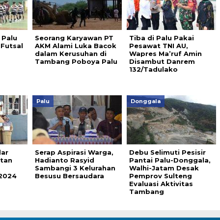
 Palu
Seorang Karyawan PT
Tiba di Palu Pakai
Futsal
AKM Alami Luka Bacok
Pesawat TNI AU,
dalam Kerusuhan di
Wapres Ma’ruf Amin
Tambang Poboya Palu
Disambut Danrem
132/Tadulako
Palu
Donggala
lar
Serap Aspirasi Warga,
Debu Selimuti Pesisir
atan
Hadianto Rasyid
Pantai Palu-Donggala,
Sambangi 3 Kelurahan
Walhi-Jatam Desak
 2024
Besusu Bersaudara
Pemprov Sulteng
Evaluasi Aktivitas
Tambang