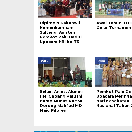
Dipimpin Kakanwil
Awal Tahun, LDII
Kemenkumham
Gelar Turnamen 
Sulteng, Asisten I
Pemkot Palu Hadiri
Upacara HBI ke-73
Palu
Palu
Selain Anies, Alumni
Pemkot Palu Ge
HMI Cabang Palu Ini
Upacara Pering
Harap Munas KAHMI
Hari Kesehatan
Dorong Mahfud MD
Nasional Tahun
Maju Pilpres