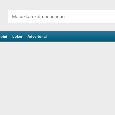
pini
Loker
Advertorial