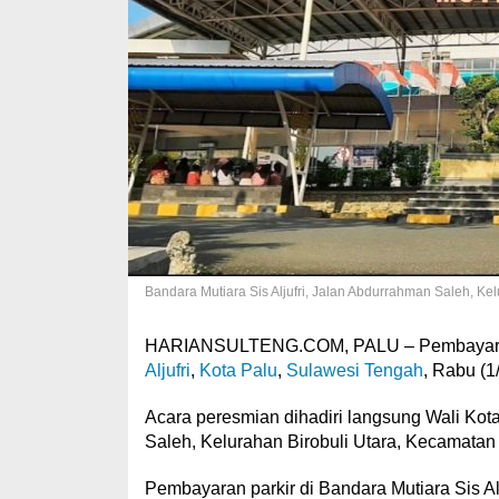
Bandara Mutiara Sis Aljufri, Jalan Abdurrahman Saleh, Kel
HARIANSULTENG.COM, PALU – Pembayaran pa
Aljufri
,
Kota Palu
,
Sulawesi Tengah
, Rabu (1
Acara peresmian dihadiri langsung Wali Kot
Saleh, Kelurahan Birobuli Utara, Kecamatan
Pembayaran parkir di Bandara Mutiara Sis A