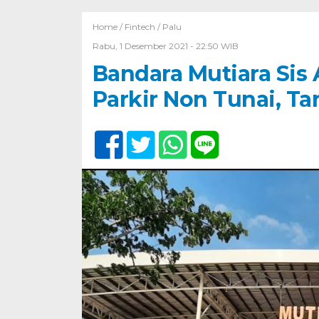
Home /
Fintech
/
Palu
Rabu, 1 Desember 2021 - 22:50 WIB
Bandara Mutiara Sis
Parkir Non Tunai, Ta