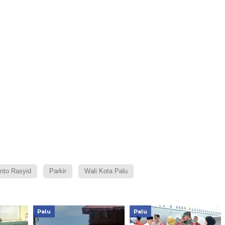
nto Rasyid
Parkir
Wali Kota Palu
Palu
Palu