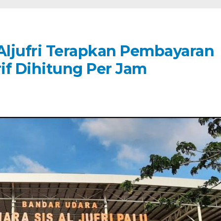
 Aljufri Terapkan Pembayaran
rif Dihitung Per Jam