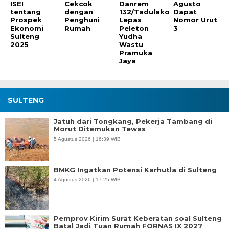
ISEI
Cekcok
Danrem
Agusto
tentang
dengan
132/Tadulako
Dapat
Prospek
Penghuni
Lepas
Nomor Urut
Ekonomi
Rumah
Peleton
3
Sulteng
Yudha
2025
Wastu
Pramuka
Jaya
SULTENG
Jatuh dari Tongkang, Pekerja Tambang di
Morut Ditemukan Tewas
5 Agustus 2026 | 16:39 WIB
BMKG Ingatkan Potensi Karhutla di Sulteng
4 Agustus 2026 | 17:25 WIB
Pemprov Kirim Surat Keberatan soal Sulteng
Batal Jadi Tuan Rumah FORNAS IX 2027