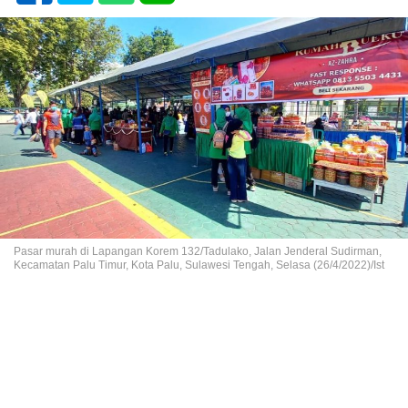
Pasar murah di Lapangan Korem 132/Tadulako, Jalan Jenderal Sudirman,
Kecamatan Palu Timur, Kota Palu, Sulawesi Tengah, Selasa (26/4/2022)/Ist