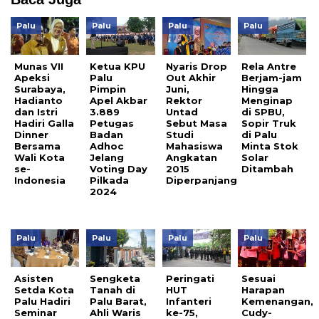
Palu
Palu
Palu
Palu
Munas VII
Ketua KPU
Nyaris Drop
Rela Antre
Apeksi
Palu
Out Akhir
Berjam-jam
Surabaya,
Pimpin
Juni,
Hingga
Hadianto
Apel Akbar
Rektor
Menginap
dan Istri
3.889
Untad
di SPBU,
Hadiri Galla
Petugas
Sebut Masa
Sopir Truk
Dinner
Badan
Studi
di Palu
Bersama
Adhoc
Mahasiswa
Minta Stok
Wali Kota
Jelang
Angkatan
Solar
se-
Voting Day
2015
Ditambah
Indonesia
Pilkada
Diperpanjang
2024
Palu
Palu
Palu
Palu
Asisten
Sengketa
Peringati
Sesuai
Setda Kota
Tanah di
HUT
Harapan
Palu Hadiri
Palu Barat,
Infanteri
Kemenangan,
Seminar
Ahli Waris
ke-75,
Cudy-