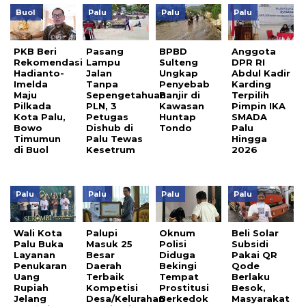
Buol
Palu
Palu
Palu
PKB Beri
Pasang
BPBD
Anggota
Rekomendasi
Lampu
Sulteng
DPR RI
Hadianto-
Jalan
Ungkap
Abdul Kadir
Imelda
Tanpa
Penyebab
Karding
Maju
Sepengetahuan
Banjir di
Terpilih
Pilkada
PLN, 3
Kawasan
Pimpin IKA
Kota Palu,
Petugas
Huntap
SMADA
Bowo
Dishub di
Tondo
Palu
Timumun
Palu Tewas
Hingga
di Buol
Kesetrum
2026
Palu
Palu
Palu
Palu
Wali Kota
Palupi
Oknum
Beli Solar
Palu Buka
Masuk 25
Polisi
Subsidi
Layanan
Besar
Diduga
Pakai QR
Penukaran
Daerah
Bekingi
Qode
Uang
Terbaik
Tempat
Berlaku
Rupiah
Kompetisi
Prostitusi
Besok,
Jelang
Desa/Kelurahan
Berkedok
Masyarakat