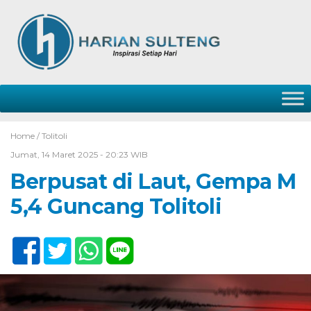
Home /
Tolitoli
Jumat, 14 Maret 2025 - 20:23 WIB
Berpusat di Laut, Gempa M
5,4 Guncang Tolitoli