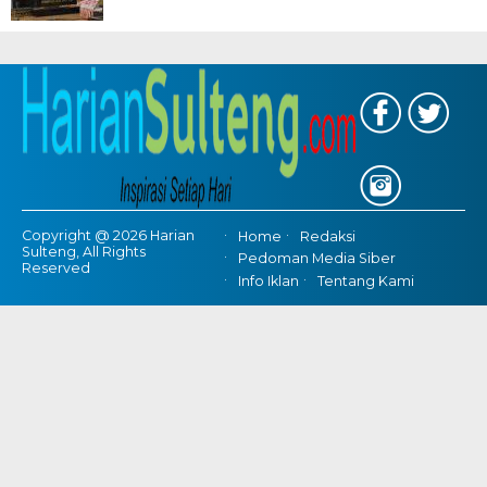
Copyright @ 2026 Harian
Home
Redaksi
Sulteng, All Rights
Pedoman Media Siber
Reserved
Info Iklan
Tentang Kami