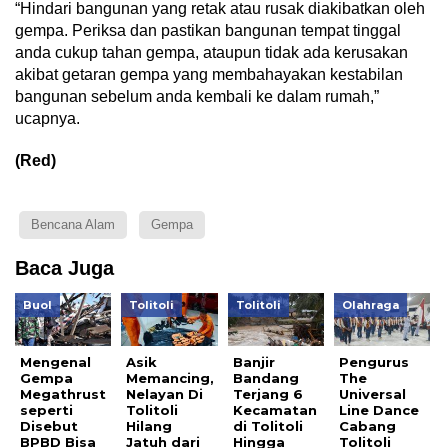
“Hindari bangunan yang retak atau rusak diakibatkan oleh
gempa. Periksa dan pastikan bangunan tempat tinggal
anda cukup tahan gempa, ataupun tidak ada kerusakan
akibat getaran gempa yang membahayakan kestabilan
bangunan sebelum anda kembali ke dalam rumah,”
ucapnya.
(Red)
Bencana Alam
Gempa
Baca Juga
Buol
Tolitoli
Tolitoli
Olahraga
Mengenal
Asik
Banjir
Pengurus
Gempa
Memancing,
Bandang
The
Megathrust
Nelayan Di
Terjang 6
Universal
seperti
Tolitoli
Kecamatan
Line Dance
Disebut
Hilang
di Tolitoli
Cabang
BPBD Bisa
Jatuh dari
Hingga
Tolitoli