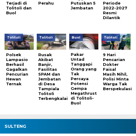
Terjadi di
Perahu
Putuskan 5
Periode
Tolitoli dan
Jembatan
2022-2027
Buol
Resmi
Dilantik
Tolitoli
Tolitoli
Buol
Tolitoli
Pakar
Polsek
Rusak
9 Hari
Untad
Lampasio
Akibat
Pencarian
Tanggapi
Berhasil
Banjir,
Dokter
Orang yang
Gagalkan
Fasilitas
Faisal
Tak
Pencurian
SPAM dan
Masih Nihil,
Percaya
Hewan
Jembatan
Polisi Minta
Potensi
Ternak
di Desa
Warga Tak
Gempa
Tampiala
Berspekulasi
Megathrust
Tolitoli
di Tolitoli-
Terbengkalai
Buol
SULTENG