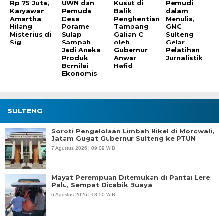
Rp 75 Juta,
UWN dan
Kusut di
Pemudi
Karyawan
Pemuda
Balik
dalam
Amartha
Desa
Penghentian
Menulis,
Hilang
Porame
Tambang
GMC
Misterius di
Sulap
Galian C
Sulteng
Sigi
Sampah
oleh
Gelar
Jadi Aneka
Gubernur
Pelatihan
Produk
Anwar
Jurnalistik
Bernilai
Hafid
Ekonomis
SULTENG
Soroti Pengelolaan Limbah Nikel di Morowali,
Jatam Gugat Gubernur Sulteng ke PTUN
7 Agustus 2026 | 09:09 WIB
Mayat Perempuan Ditemukan di Pantai Lere
Palu, Sempat Dicabik Buaya
6 Agustus 2026 | 18:50 WIB