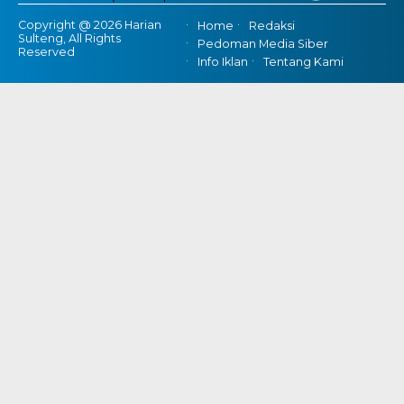
Copyright @ 2026 Harian
Home
Redaksi
Sulteng, All Rights
Pedoman Media Siber
Reserved
Info Iklan
Tentang Kami