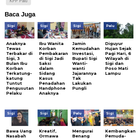
KPP Palu
Baca Juga
Sigi
Sigi
Sigi
Palu
Anaknya
Ibu Wanita
Jamin
Diguyur
Tewas
Korban
Kemudahan
Hujan Sejak
Terbakar di
Pembakaran
Investasi,
Pagi Hari, 6
Sigi, 3
di Sigi Jadi
Bupati Sigi
Wilayah di
Bulan Ibu
Saksi
Wanti-
Sigi dan
Korban
dalam
wanti
Poso Mati
Terkatung-
Sidang
Jajarannya
Lampu
katung
Kasus
Tak
Tuntut
Penadahan
Lakukan
Pengusutan
Handphone
Pungli
Pelaku
Anaknya
Sigi
Sigi
Palu
Sigi
Bawa Uang
Kreatif,
Mengurai
Kembangkan
Nasabah
Ormawa
Benang
Pemuda-