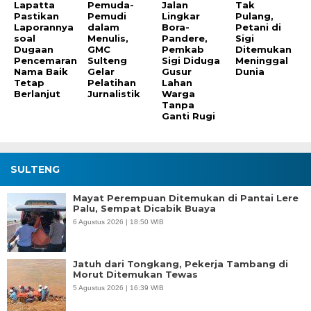
Lapatta
Pemuda-
Jalan
Tak
Pastikan
Pemudi
Lingkar
Pulang,
Laporannya
dalam
Bora-
Petani di
soal
Menulis,
Pandere,
Sigi
Dugaan
GMC
Pemkab
Ditemukan
Pencemaran
Sulteng
Sigi Diduga
Meninggal
Nama Baik
Gelar
Gusur
Dunia
Tetap
Pelatihan
Lahan
Berlanjut
Jurnalistik
Warga
Tanpa
Ganti Rugi
SULTENG
Mayat Perempuan Ditemukan di Pantai Lere
Palu, Sempat Dicabik Buaya
6 Agustus 2026 | 18:50 WIB
Jatuh dari Tongkang, Pekerja Tambang di
Morut Ditemukan Tewas
5 Agustus 2026 | 16:39 WIB