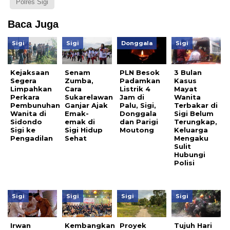
Polres Sigi
Baca Juga
Sigi
Sigi
Donggala
Sigi
Kejaksaan
Senam
PLN Besok
3 Bulan
Segera
Zumba,
Padamkan
Kasus
Limpahkan
Cara
Listrik 4
Mayat
Perkara
Sukarelawan
Jam di
Wanita
Pembunuhan
Ganjar Ajak
Palu, Sigi,
Terbakar di
Wanita di
Emak-
Donggala
Sigi Belum
Sidondo
emak di
dan Parigi
Terungkap,
Sigi ke
Sigi Hidup
Moutong
Keluarga
Pengadilan
Sehat
Mengaku
Sulit
Hubungi
Polisi
Sigi
Sigi
Sigi
Sigi
Irwan
Kembangkan
Proyek
Tujuh Hari