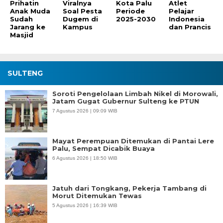
Prihatin
Viralnya
Kota Palu
Atlet
Anak Muda
Soal Pesta
Periode
Pelajar
Sudah
Dugem di
2025-2030
Indonesia
Jarang ke
Kampus
dan Prancis
Masjid
SULTENG
Soroti Pengelolaan Limbah Nikel di Morowali,
Jatam Gugat Gubernur Sulteng ke PTUN
7 Agustus 2026 | 09:09 WIB
Mayat Perempuan Ditemukan di Pantai Lere
Palu, Sempat Dicabik Buaya
6 Agustus 2026 | 18:50 WIB
Jatuh dari Tongkang, Pekerja Tambang di
Morut Ditemukan Tewas
5 Agustus 2026 | 16:39 WIB