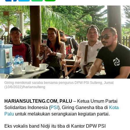
Giring menikmati saraba bersama pengurus DPW PSI Sulteng, Jumat
(10/6/2022)/hariansulteng
HARIANSULTENG.COM, PALU
– Ketua Umum Partai
Solidaritas Indonesia (
PSI
), Giring Ganesha tiba di
Kota
Palu
untuk melakukan serangkaian kegiatan partai.
Eks vokalis band Nidji itu tiba di Kantor DPW PSI