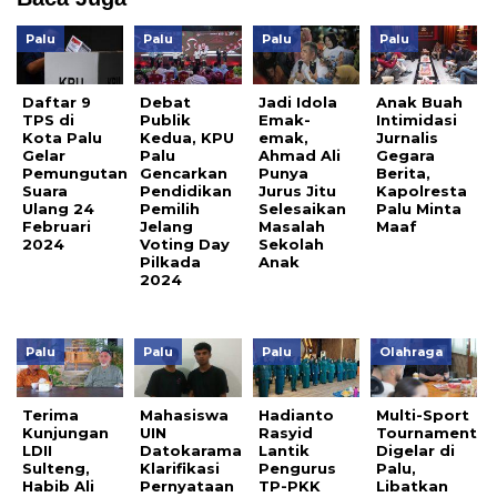
Palu
Palu
Palu
Palu
Daftar 9
Debat
Jadi Idola
Anak Buah
TPS di
Publik
Emak-
Intimidasi
Kota Palu
Kedua, KPU
emak,
Jurnalis
Gelar
Palu
Ahmad Ali
Gegara
Pemungutan
Gencarkan
Punya
Berita,
Suara
Pendidikan
Jurus Jitu
Kapolresta
Ulang 24
Pemilih
Selesaikan
Palu Minta
Februari
Jelang
Masalah
Maaf
2024
Voting Day
Sekolah
Pilkada
Anak
2024
Palu
Palu
Palu
Olahraga
Terima
Mahasiswa
Hadianto
Multi-Sport
Kunjungan
UIN
Rasyid
Tournament
LDII
Datokarama
Lantik
Digelar di
Sulteng,
Klarifikasi
Pengurus
Palu,
Habib Ali
Pernyataan
TP-PKK
Libatkan