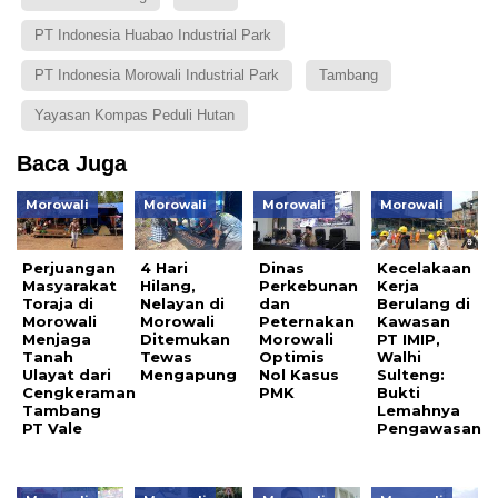
PT Indonesia Huabao Industrial Park
PT Indonesia Morowali Industrial Park
Tambang
Yayasan Kompas Peduli Hutan
Baca Juga
Morowali
Morowali
Morowali
Morowali
Perjuangan
4 Hari
Dinas
Kecelakaan
Masyarakat
Hilang,
Perkebunan
Kerja
Toraja di
Nelayan di
dan
Berulang di
Morowali
Morowali
Peternakan
Kawasan
Menjaga
Ditemukan
Morowali
PT IMIP,
Tanah
Tewas
Optimis
Walhi
Ulayat dari
Mengapung
Nol Kasus
Sulteng:
Cengkeraman
PMK
Bukti
Tambang
Lemahnya
PT Vale
Pengawasan