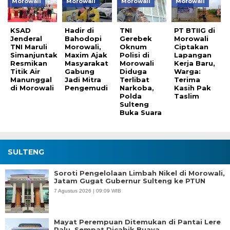
Morowali
Morowali
Morowali
Morowali
KSAD
Hadir di
TNI
PT BTIIG di
Jenderal
Bahodopi
Gerebek
Morowali
TNI Maruli
Morowali,
Oknum
Ciptakan
Simanjuntak
Maxim Ajak
Polisi di
Lapangan
Resmikan
Masyarakat
Morowali
Kerja Baru,
Titik Air
Gabung
Diduga
Warga:
Manunggal
Jadi Mitra
Terlibat
Terima
di Morowali
Pengemudi
Narkoba,
Kasih Pak
Polda
Taslim
Sulteng
Buka Suara
SULTENG
Soroti Pengelolaan Limbah Nikel di Morowali,
Jatam Gugat Gubernur Sulteng ke PTUN
7 Agustus 2026 | 09:09 WIB
Mayat Perempuan Ditemukan di Pantai Lere
Palu, Sempat Dicabik Buaya