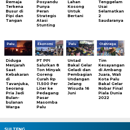
Remaja
Posyandu
Lahan
Tenggelam
Terkena
Punya
Kosong
Usai
Busur di
Peran
Untuk
Selamatkan
Pipi dan
Strategis
Bertani
2
Tangan
Atasi
Saudaranya
Stunting
Palu
Ekonomi
Palu
Olahraga
Diduga
PT PPI
Untad
Tim
Menjarah
Salurkan 8
Bakal Gelar
Kesayangan
Saat
Ton Minyak
Geladi dan
di Ambang
Kebakaran
Goreng
Pembagian
Juara, Wali
di
Curah Rp
Undangan
Kota Palu
Tavanjuka,
11.500 Per
Jelang
Bakal Gelar
Seorang
Liter ke
Wisuda 16
Nobar Final
Pria Jadi
Pedagang
Juni
Piala Dunia
Bulan-
Pasar
2022
bulanan
Masomba
Warga
Palu
SULTENG