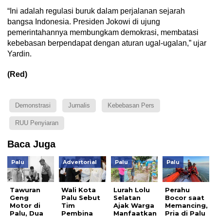
“Ini adalah regulasi buruk dalam perjalanan sejarah
bangsa Indonesia. Presiden Jokowi di ujung
pemerintahannya membungkam demokrasi, membatasi
kebebasan berpendapat dengan aturan ugal-ugalan,” ujar
Yardin.
(Red)
Demonstrasi
Jurnalis
Kebebasan Pers
RUU Penyiaran
Baca Juga
Palu
Advertorial
Palu
Palu
Tawuran
Wali Kota
Lurah Lolu
Perahu
Geng
Palu Sebut
Selatan
Bocor saat
Motor di
Tim
Ajak Warga
Memancing,
Palu, Dua
Pembina
Manfaatkan
Pria di Palu