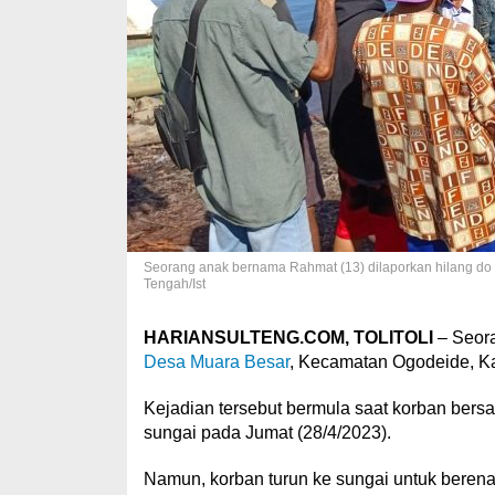
Seorang anak bernama Rahmat (13) dilaporkan hilang do 
Tengah/Ist
HARIANSULTENG.COM, TOLITOLI
– Seora
Desa Muara Besar
, Kecamatan Ogodeide, Ka
Kejadian tersebut bermula saat korban bers
sungai pada Jumat (28/4/2023).
Namun, korban turun ke sungai untuk berenan