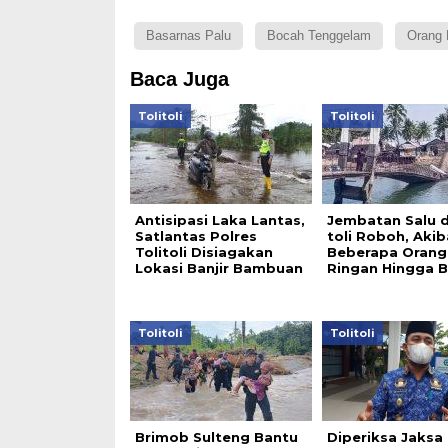
Basarnas Palu
Bocah Tenggelam
Orang 
Baca Juga
Tolitoli
Tolitoli
Antisipasi Laka Lantas,
Jembatan Salu di
Satlantas Polres
toli Roboh, Aki
Tolitoli Disiagakan
Beberapa Orang
Lokasi Banjir Bambuan
Ringan Hingga 
Tolitoli
Tolitoli
Brimob Sulteng Bantu
Diperiksa Jaksa