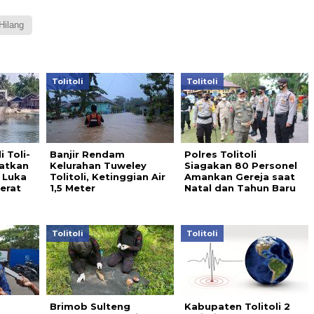
Hilang
Tolitoli
Tolitoli
 Toli-
Banjir Rendam
Polres Tolitoli
batkan
Kelurahan Tuweley
Siagakan 80 Personel
 Luka
Tolitoli, Ketinggian Air
Amankan Gereja saat
Berat
1,5 Meter
Natal dan Tahun Baru
Tolitoli
Tolitoli
Brimob Sulteng
Kabupaten Tolitoli 2