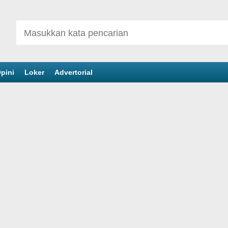
pini
Loker
Advertorial