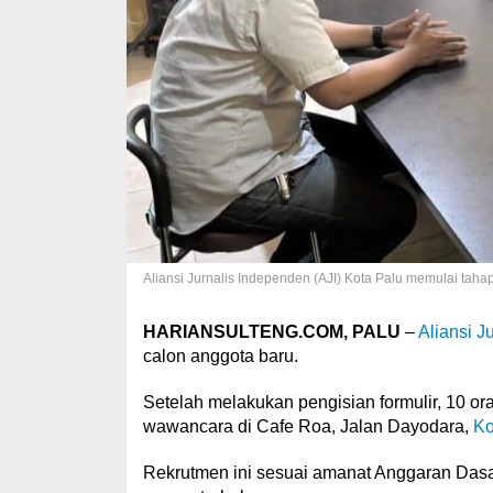
Aliansi Jurnalis Independen (AJI) Kota Palu memulai tahap
HARIANSULTENG.COM, PALU
–
Aliansi J
calon anggota baru.
Setelah melakukan pengisian formulir, 10 ora
wawancara di Cafe Roa, Jalan Dayodara,
Ko
Rekrutmen ini sesuai amanat Anggaran Das