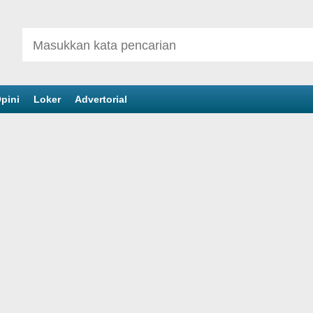
pini
Loker
Advertorial