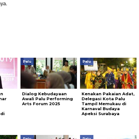
nya.
Palu
Palu
an
Dialog Kebudayaan
Kenakan Pakaian Adat,
har
Awali Palu Performing
Delegasi Kota Palu
Arts Forum 2025
Tampil Memukau di
Karnaval Budaya
di
Apeksi Surabaya
Palu
Palu