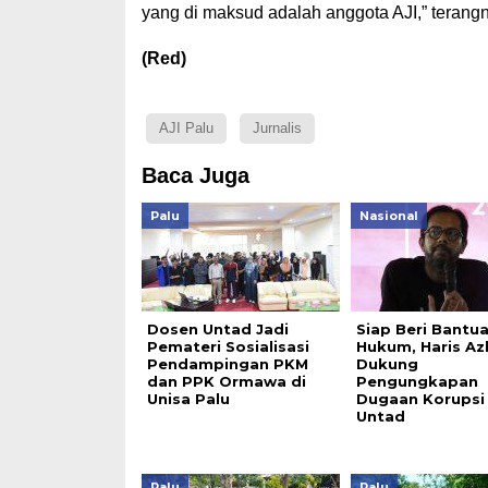
yang di maksud adalah anggota AJI,” terang
(Red)
AJI Palu
Jurnalis
Baca Juga
Palu
Nasional
Dosen Untad Jadi
Siap Beri Bantu
Pemateri Sosialisasi
Hukum, Haris Az
Pendampingan PKM
Dukung
dan PPK Ormawa di
Pengungkapan
Unisa Palu
Dugaan Korupsi 
Untad
Palu
Palu