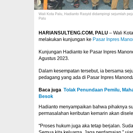
Wali Kota Palu, Hadianto Rasyid didampingi sejumlah pe
Palu
HARIANSULTENG.COM, PALU
– Wali Kota
melakukan kunjungan ke
Pasar Inpres Man
Kunjungan Hadianto ke Pasar Inpres Manonda 
Agustus 2023.
Dalam kesempatan tersebut, ia bersama seju
pedagang yang ada di Pasar Inpres Manond
Baca juga
Tolak Penundaan Pemilu, Mah
Besok
Hadianto menyampaikan bahwa pihaknya su
permasalahan keributan kemarin akan disele
“Proses hukum juga aka tetap berjalan. Suda
Semua kita keluarga. Jaga perdamaian,” ujar