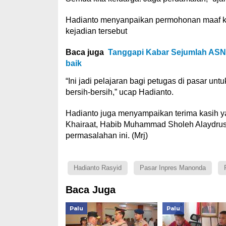
Hadianto menyanpaikan permohonan maaf ke
kejadian tersebut
Baca juga
Tanggapi Kabar Sejumlah ASN D
baik
“Ini jadi pelajaran bagi petugas di pasar u
bersih-bersih,” ucap Hadianto.
Hadianto juga menyampaikan terima kasih y
Khairaat, Habib Muhammad Sholeh Alaydrus
permasalahan ini. (Mrj)
Hadianto Rasyid
Pasar Inpres Manonda
Baca Juga
Palu
Palu