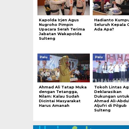
Kapolda Irjen Agus
Hadianto Kumpu
Nugroho Pimpin
Seluruh Kepala 
Upacara Serah Terima
Ada Apa?
Jabatan Wakapolda
Sulteng
Palu
Palu
Ahmad Ali Tatap Muka
Tokoh Lintas A
dengan Tetangga,
Deklarasikan
Nilam: Kalau Sudah
Dukungan untu
Dicintai Masyarakat
Ahmad Ali-Abdul
Harus Amanah
Aljufri di Pilgub
Sulteng