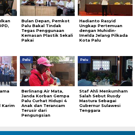
lkan
Bulan Depan, Pemkot
Hadianto Rasyid
OPD,
Palu Bakal Tindak
Ungkap Pertemuan
Tegas Penggunaan
dengan Muhidin-
Kemasan Plastik Sekali
Imelda Jelang Pilkada
Pakai
Kota Palu
Palu
Palu
gama
Berlinang Air Mata,
Staf Ahli Menkumham
Janda Korban Gempa
Salah Sebut Rusdy
k
Palu Curhat Hidupi 4
Mastura Sebagai
 Karim
Anak dan Terancam
Gubernur Sulawesi
Terusir dari
Tenggara
Pengungsian