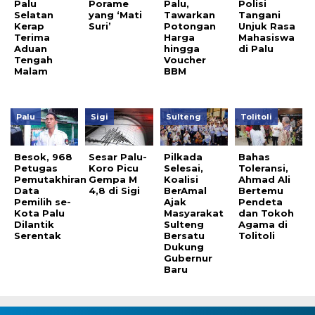
Palu
Porame
Palu,
Polisi
Selatan
yang ‘Mati
Tawarkan
Tangani
Kerap
Suri’
Potongan
Unjuk Rasa
Terima
Harga
Mahasiswa
Aduan
hingga
di Palu
Tengah
Voucher
Malam
BBM
Palu
Sigi
Sulteng
Tolitoli
Besok, 968
Sesar Palu-
Pilkada
Bahas
Petugas
Koro Picu
Selesai,
Toleransi,
Pemutakhiran
Gempa M
Koalisi
Ahmad Ali
Data
4,8 di Sigi
BerAmal
Bertemu
Pemilih se-
Ajak
Pendeta
Kota Palu
Masyarakat
dan Tokoh
Dilantik
Sulteng
Agama di
Serentak
Bersatu
Tolitoli
Dukung
Gubernur
Baru