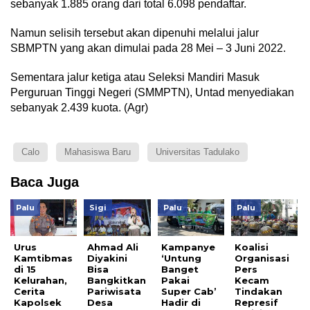
sebanyak 1.885 orang dari total 6.098 pendaftar.
Namun selisih tersebut akan dipenuhi melalui jalur
SBMPTN yang akan dimulai pada 28 Mei – 3 Juni 2022.
Sementara jalur ketiga atau Seleksi Mandiri Masuk
Perguruan Tinggi Negeri (SMMPTN), Untad menyediakan
sebanyak 2.439 kuota. (Agr)
Calo
Mahasiswa Baru
Universitas Tadulako
Baca Juga
Palu
Sigi
Palu
Palu
Urus
Ahmad Ali
Kampanye
Koalisi
Kamtibmas
Diyakini
‘Untung
Organisasi
di 15
Bisa
Banget
Pers
Kelurahan,
Bangkitkan
Pakai
Kecam
Cerita
Pariwisata
Super Cab’
Tindakan
Kapolsek
Desa
Hadir di
Represif