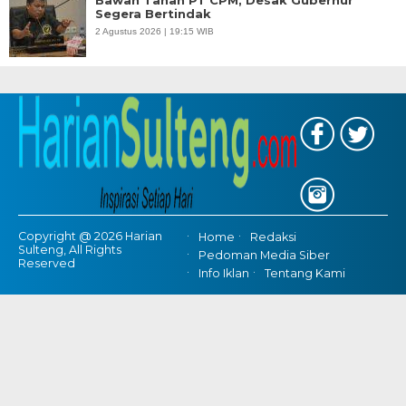
Segera Bertindak
2 Agustus 2026 | 19:15 WIB
Copyright @ 2026 Harian
Home
Redaksi
Sulteng, All Rights
Pedoman Media Siber
Reserved
Info Iklan
Tentang Kami