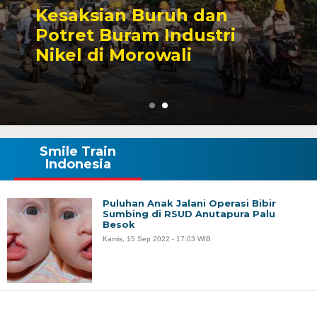
Sengketa Perizinan
Tambang yang Mengiringi
Karier Politik Anwar Hafid
Smile Train
Indonesia
Puluhan Anak Jalani Operasi Bibir
Sumbing di RSUD Anutapura Palu
Besok
Kamis, 15 Sep 2022 - 17:03 WIB