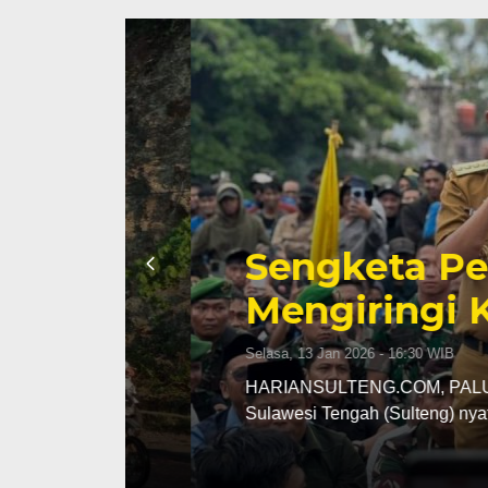
Sengketa Periz
Mengiringi Kari
Selasa, 13 Jan 2026 - 16:30 WIB
ng
HARIANSULTENG.COM, PALU – Transisi j
Sulawesi Tengah (Sulteng) nyatanya t