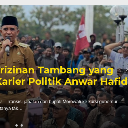
inan Tambang yang
er Politik Anwar Hafid
abatan dari bupati Morowali ke kursi gubernur
ak…