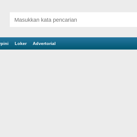
pini
Loker
Advertorial