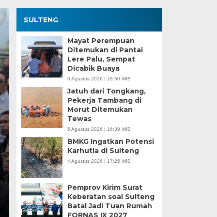
SULTENG
Mayat Perempuan
Ditemukan di Pantai
Lere Palu, Sempat
Dicabik Buaya
6 Agustus 2026 | 18:50 WIB
Jatuh dari Tongkang,
Pekerja Tambang di
Morut Ditemukan
Kesaksian Buruh dan
Tewas
5 Agustus 2026 | 16:39 WIB
Industri Nikel di Mor
BMKG Ingatkan Potensi
Karhutla di Sulteng
Minggu, 5 Jan 2025 - 18:59 WIB
4 Agustus 2026 | 17:25 WIB
HARIANSULTENG.COM, MOROWALI – Industri nikel men
punggung ekspor nasional. Mantra hilirisasi terus…
Pemprov Kirim Surat
Keberatan soal Sulteng
Batal Jadi Tuan Rumah
FORNAS IX 2027