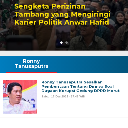
Sengketa Perizinan
Tambang yang Mengiringi
Karier Politik Anwar Hafid
Ronny
Tanusaputra
Ronny Tanusaputra Sesalkan
Pemberitaan Tentang Dirinya Soal
Dugaan Korupsi Gedung DPRD Morut
Sabtu, 17 Des 2022 - 17:43 WIB