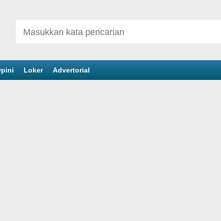
pini
Loker
Advertorial