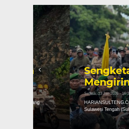
Sengketa Periz
Mengiringi Kari
Selasa, 13 Jan 2026 - 16:30 WIB
ng
HARIANSULTENG.COM, PALU – Transisi j
Sulawesi Tengah (Sulteng) nyatanya t