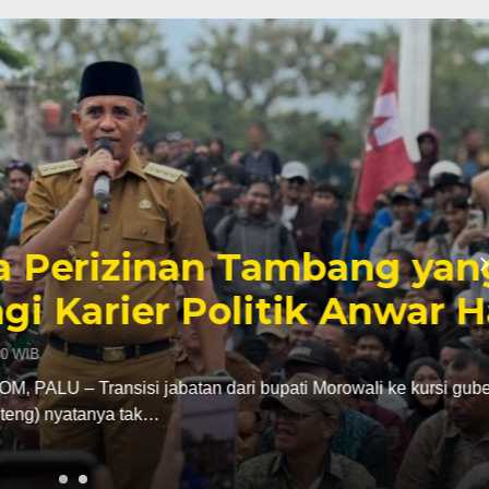
inan Tambang yang
er Politik Anwar Hafid
abatan dari bupati Morowali ke kursi gubernur
ak…