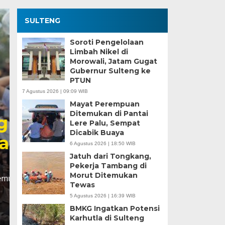
SULTENG
Soroti Pengelolaan
Limbah Nikel di
Morowali, Jatam Gugat
Gubernur Sulteng ke
PTUN
7 Agustus 2026 | 09:09 WIB
Mayat Perempuan
Ditemukan di Pantai
Kesaksian Buruh dan
Lere Palu, Sempat
Dicabik Buaya
Industri Nikel di Mor
6 Agustus 2026 | 18:50 WIB
Jatuh dari Tongkang,
Minggu, 5 Jan 2025 - 18:59 WIB
Pekerja Tambang di
Morut Ditemukan
HARIANSULTENG.COM, MOROWALI – Industri nikel men
Tewas
punggung ekspor nasional. Mantra hilirisasi terus…
5 Agustus 2026 | 16:39 WIB
BMKG Ingatkan Potensi
Karhutla di Sulteng