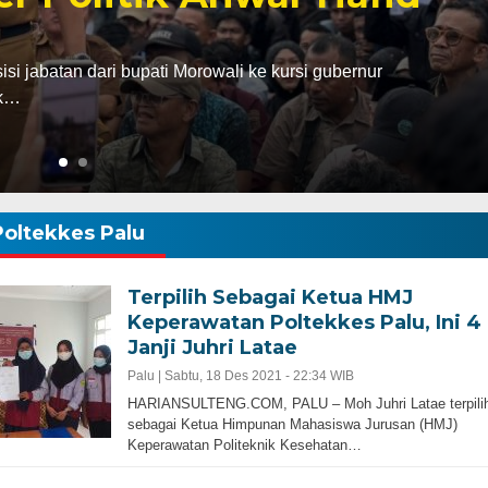
abatan dari bupati Morowali ke kursi gubernur
ak…
Poltekkes Palu
Terpilih Sebagai Ketua HMJ
Keperawatan Poltekkes Palu, Ini 4
Janji Juhri Latae
Palu |
Sabtu, 18 Des 2021 - 22:34 WIB
HARIANSULTENG.COM, PALU – Moh Juhri Latae terpili
sebagai Ketua Himpunan Mahasiswa Jurusan (HMJ)
Keperawatan Politeknik Kesehatan…