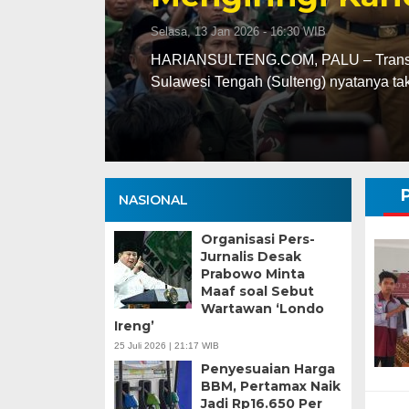
Selasa, 13 Jan 2026 - 16:30 WIB
ng
HARIANSULTENG.COM, PALU – Transisi j
Sulawesi Tengah (Sulteng) nyatanya t
NASIONAL
Organisasi Pers-
Jurnalis Desak
Prabowo Minta
Maaf soal Sebut
Wartawan ‘Londo
Ireng’
25 Juli 2026 | 21:17 WIB
Penyesuaian Harga
BBM, Pertamax Naik
Jadi Rp16.650 Per