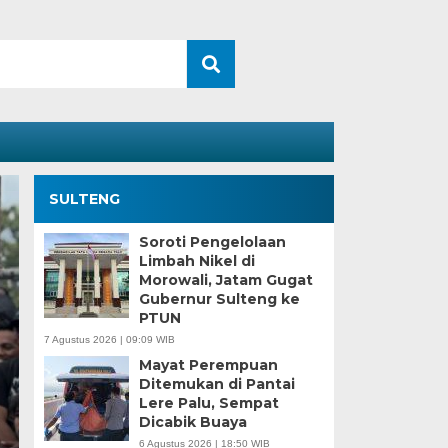
SULTENG
Soroti Pengelolaan
Limbah Nikel di
Morowali, Jatam Gugat
Gubernur Sulteng ke
PTUN
7 Agustus 2026 | 09:09 WIB
Mayat Perempuan
Ditemukan di Pantai
Kesaksian Buruh dan
Lere Palu, Sempat
Dicabik Buaya
Industri Nikel di Mor
6 Agustus 2026 | 18:50 WIB