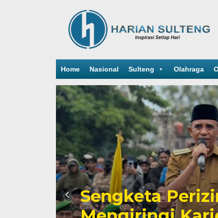
Home
Nasional
Sulteng
Olahraga
O
Sengketa Periz
Mengiringi Kari