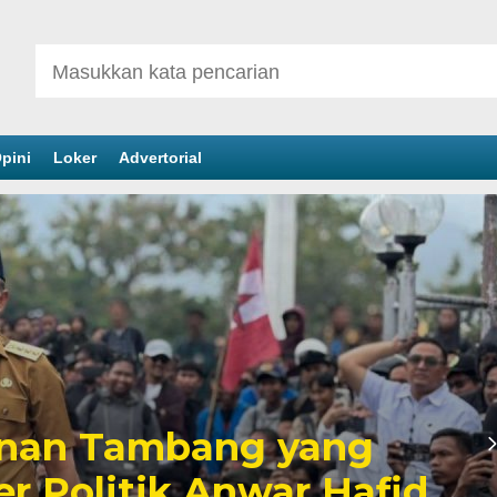
pini
Loker
Advertorial
inan Tambang yang
er Politik Anwar Hafid