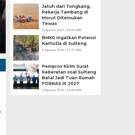
Jatuh dari Tongkang,
Minggu, 5 Jan 2025 - 18:59 WIB
Pekerja Tambang di
Morut Ditemukan
HARIANSULTENG.COM, MOROWALI – Industri nikel men
Tewas
punggung ekspor nasional. Mantra hilirisasi terus…
5 Agustus 2026 | 16:39 WIB
BMKG Ingatkan Potensi
Karhutla di Sulteng
4 Agustus 2026 | 17:25 WIB
Pemprov Kirim Surat
Keberatan soal Sulteng
Batal Jadi Tuan Rumah
FORNAS IX 2027
3 Agustus 2026 | 10:48 WIB
h