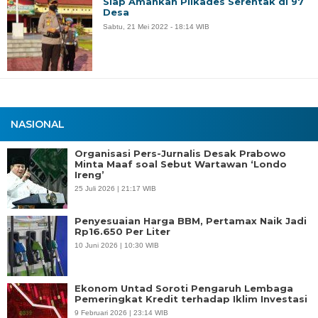
Siap Amankan Pilkades Serentak di 97
Desa
Sabtu, 21 Mei 2022 - 18:14 WIB
NASIONAL
Organisasi Pers-Jurnalis Desak Prabowo
Minta Maaf soal Sebut Wartawan ‘Londo
Ireng’
25 Juli 2026 | 21:17 WIB
Penyesuaian Harga BBM, Pertamax Naik Jadi
Rp16.650 Per Liter
10 Juni 2026 | 10:30 WIB
Ekonom Untad Soroti Pengaruh Lembaga
Pemeringkat Kredit terhadap Iklim Investasi
9 Februari 2026 | 23:14 WIB