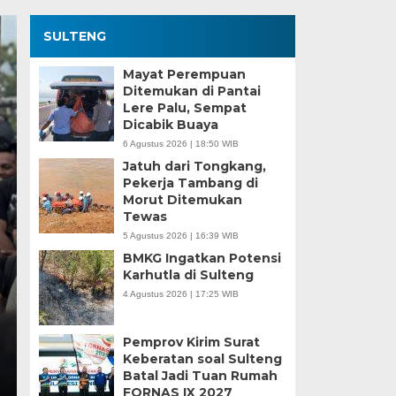
SULTENG
Mayat Perempuan
Ditemukan di Pantai
Lere Palu, Sempat
Dicabik Buaya
6 Agustus 2026 | 18:50 WIB
Jatuh dari Tongkang,
Pekerja Tambang di
Morut Ditemukan
Kesaksian Buruh dan
Tewas
5 Agustus 2026 | 16:39 WIB
Industri Nikel di Mor
BMKG Ingatkan Potensi
Karhutla di Sulteng
Minggu, 5 Jan 2025 - 18:59 WIB
4 Agustus 2026 | 17:25 WIB
HARIANSULTENG.COM, MOROWALI – Industri nikel men
punggung ekspor nasional. Mantra hilirisasi terus…
Pemprov Kirim Surat
Keberatan soal Sulteng
Batal Jadi Tuan Rumah
FORNAS IX 2027