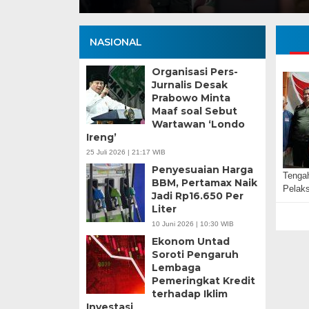
NASIONAL
Organisasi Pers-
Jurnalis Desak
Prabowo Minta
Maaf soal Sebut
Wartawan ‘Londo
Ireng’
25 Juli 2026 | 21:17 WIB
Penyesuaian Harga
Tengah
BBM, Pertamax Naik
Pelak
Jadi Rp16.650 Per
Liter
10 Juni 2026 | 10:30 WIB
Ekonom Untad
Soroti Pengaruh
Lembaga
Pemeringkat Kredit
terhadap Iklim
Investasi