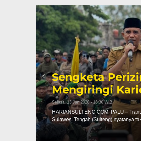
Sengketa Periz
Mengiringi Kari
Selasa, 13 Jan 2026 - 16:30 WIB
ng
HARIANSULTENG.COM, PALU – Transisi j
Sulawesi Tengah (Sulteng) nyatanya t