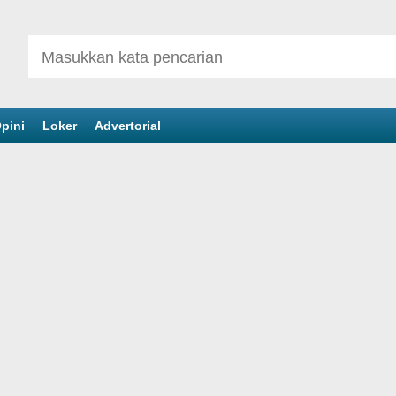
pini
Loker
Advertorial