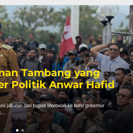
inan Tambang yang
er Politik Anwar Hafid
abatan dari bupati Morowali ke kursi gubernur
ak…