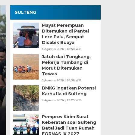
SULTENG
Mayat Perempuan
Ditemukan di Pantai
Lere Palu, Sempat
Dicabik Buaya
6 Agustus 2026 | 18:50 WIB
Jatuh dari Tongkang,
Pekerja Tambang di
Morut Ditemukan
Kesaksian Buruh dan
Tewas
5 Agustus 2026 | 16:39 WIB
Industri Nikel di Mor
BMKG Ingatkan Potensi
Karhutla di Sulteng
Minggu, 5 Jan 2025 - 18:59 WIB
4 Agustus 2026 | 17:25 WIB
HARIANSULTENG.COM, MOROWALI – Industri nikel men
punggung ekspor nasional. Mantra hilirisasi terus…
Pemprov Kirim Surat
Keberatan soal Sulteng
Batal Jadi Tuan Rumah
FORNAS IX 2027