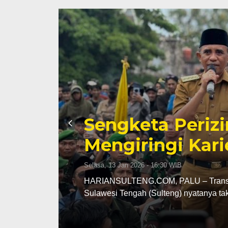
Sengketa Periz
Mengiringi Kari
Selasa, 13 Jan 2026 - 16:30 WIB
ng
HARIANSULTENG.COM, PALU – Transisi j
Sulawesi Tengah (Sulteng) nyatanya t