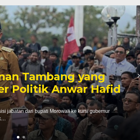
inan Tambang yang
er Politik Anwar Hafid
abatan dari bupati Morowali ke kursi gubernur
ak…