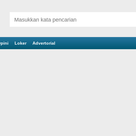
pini
Loker
Advertorial