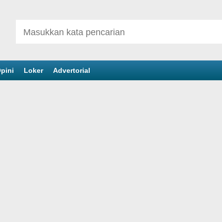
pini
Loker
Advertorial