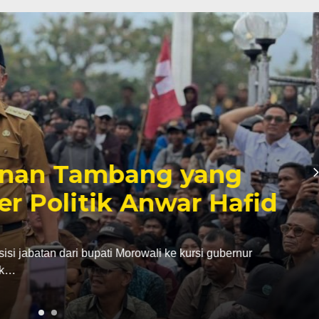
inan Tambang yang
er Politik Anwar Hafid
abatan dari bupati Morowali ke kursi gubernur
ak…