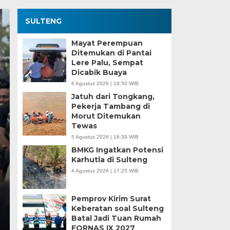
SULTENG
Mayat Perempuan
Ditemukan di Pantai
Lere Palu, Sempat
Dicabik Buaya
6 Agustus 2026 | 18:50 WIB
Jatuh dari Tongkang,
Pekerja Tambang di
Morut Ditemukan
Kesaksian Buruh dan
Tewas
5 Agustus 2026 | 16:39 WIB
Industri Nikel di Mor
BMKG Ingatkan Potensi
Karhutla di Sulteng
Minggu, 5 Jan 2025 - 18:59 WIB
4 Agustus 2026 | 17:25 WIB
HARIANSULTENG.COM, MOROWALI – Industri nikel men
punggung ekspor nasional. Mantra hilirisasi terus…
Pemprov Kirim Surat
Keberatan soal Sulteng
Batal Jadi Tuan Rumah
FORNAS IX 2027