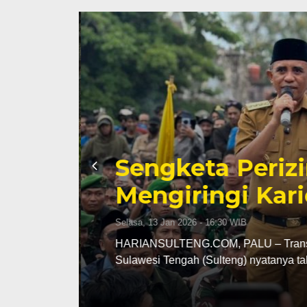
Sengketa Periz
Mengiringi Kari
Selasa, 13 Jan 2026 - 16:30 WIB
ng
HARIANSULTENG.COM, PALU – Transisi j
Sulawesi Tengah (Sulteng) nyatanya t