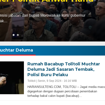
abatan dari bupati Morowali ke kursi gubernur
ak…
uchtar Deluma
Rumah Bacabup Tolitoli Muchtar
Deluma Jadi Sasaran Tembak,
Polisi Buru Pelaku
Tolitoli |
Senin, 9 Sep 2024 - 16:16 WIB
HARIANSULTENG.COM, TOLITOLI – Jagat media mass
digegerkan dengan dugaan percobaan penembakan
terhadap bakal calon bupati (bacabup)…