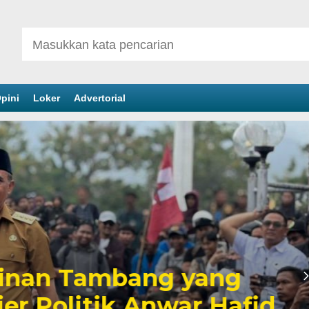
pini
Loker
Advertorial
inan Tambang yang
er Politik Anwar Hafid