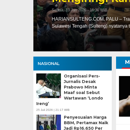
Selasa, 13 Jan 2026 - 16:30 WIB
ng
HARIANSULTENG.COM, PALU – Transisi j
Sulawesi Tengah (Sulteng) nyatanya t
M
NASIONAL
Organisasi Pers-
Jurnalis Desak
Prabowo Minta
Maaf soal Sebut
Wartawan ‘Londo
Ireng’
25 Juli 2026 | 21:17 WIB
Penyesuaian Harga
BBM, Pertamax Naik
Jadi Rp16.650 Per