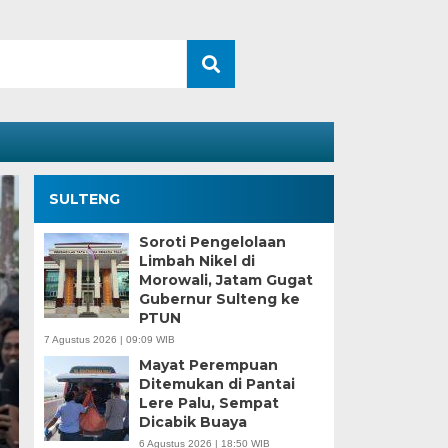
SULTENG
Soroti Pengelolaan
Limbah Nikel di
Morowali, Jatam Gugat
Gubernur Sulteng ke
PTUN
7 Agustus 2026 | 09:09 WIB
Mayat Perempuan
Ditemukan di Pantai
Kesaksian Buruh dan
Lere Palu, Sempat
Dicabik Buaya
Industri Nikel di Mor
6 Agustus 2026 | 18:50 WIB