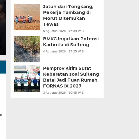
Jatuh dari Tongkang,
Minggu, 5 Jan 2025 - 18:59 WIB
Pekerja Tambang di
Morut Ditemukan
HARIANSULTENG.COM, MOROWALI – Industri nikel men
Tewas
punggung ekspor nasional. Mantra hilirisasi terus…
5 Agustus 2026 | 16:39 WIB
BMKG Ingatkan Potensi
Karhutla di Sulteng
4 Agustus 2026 | 17:25 WIB
Pemprov Kirim Surat
Keberatan soal Sulteng
Batal Jadi Tuan Rumah
FORNAS IX 2027
3 Agustus 2026 | 10:48 WIB
a