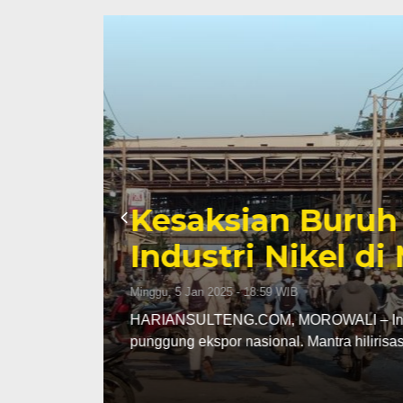
Sengketa Periz
Mengiringi Kari
Selasa, 13 Jan 2026 - 16:30 WIB
ng
HARIANSULTENG.COM, PALU – Transisi j
Sulawesi Tengah (Sulteng) nyatanya t