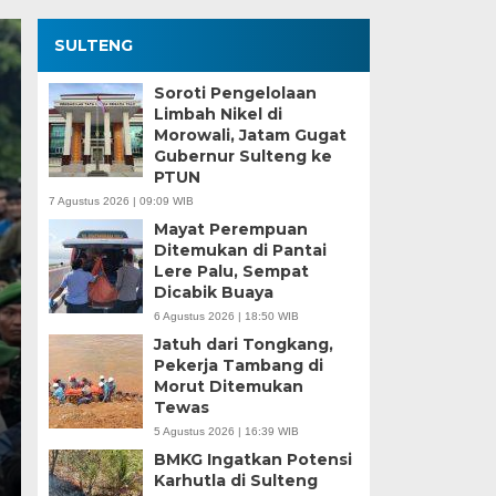
SULTENG
Soroti Pengelolaan
Limbah Nikel di
Morowali, Jatam Gugat
Gubernur Sulteng ke
PTUN
7 Agustus 2026 | 09:09 WIB
Mayat Perempuan
Ditemukan di Pantai
Kesaksian Buruh dan
Lere Palu, Sempat
Dicabik Buaya
Industri Nikel di Mor
6 Agustus 2026 | 18:50 WIB
Jatuh dari Tongkang,
Minggu, 5 Jan 2025 - 18:59 WIB
Pekerja Tambang di
Morut Ditemukan
HARIANSULTENG.COM, MOROWALI – Industri nikel men
Tewas
punggung ekspor nasional. Mantra hilirisasi terus…
5 Agustus 2026 | 16:39 WIB
BMKG Ingatkan Potensi
Karhutla di Sulteng