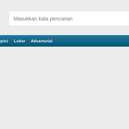
pini
Loker
Advertorial