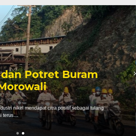
inan Tambang yang
er Politik Anwar Hafid
abatan dari bupati Morowali ke kursi gubernur
ak…