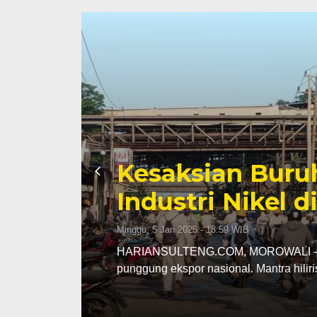
Sengketa Periz
Mengiringi Kari
Selasa, 13 Jan 2026 - 16:30 WIB
ng
HARIANSULTENG.COM, PALU – Transisi j
Sulawesi Tengah (Sulteng) nyatanya t