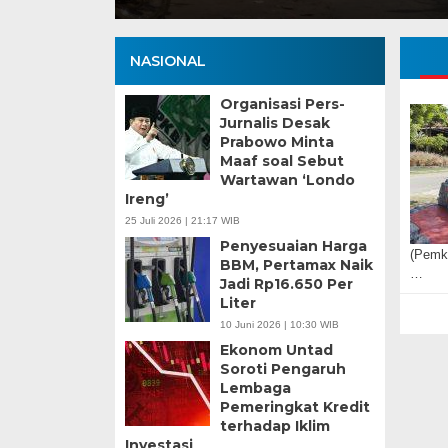
NASIONAL
Organisasi Pers-
Jurnalis Desak
Prabowo Minta
Maaf soal Sebut
Wartawan ‘Londo
Ireng’
25 Juli 2026 | 21:17 WIB
Penyesuaian Harga
(Pemko
BBM, Pertamax Naik
…
Jadi Rp16.650 Per
Liter
10 Juni 2026 | 10:30 WIB
Ekonom Untad
Soroti Pengaruh
Lembaga
Pemeringkat Kredit
terhadap Iklim
Investasi