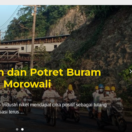
inan Tambang yang
er Politik Anwar Hafid
abatan dari bupati Morowali ke kursi gubernur
ak…