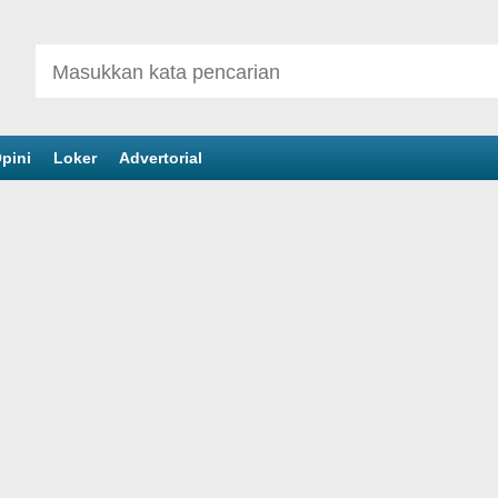
pini
Loker
Advertorial