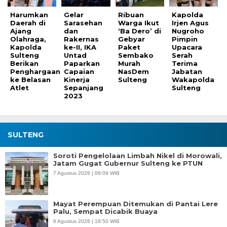
Harumkan
Gelar
Ribuan
Kapolda
Daerah di
Sarasehan
Warga Ikut
Irjen Agus
Ajang
dan
‘Ba Dero’ di
Nugroho
Olahraga,
Rakernas
Gebyar
Pimpin
Kapolda
ke-II, IKA
Paket
Upacara
Sulteng
Untad
Sembako
Serah
Berikan
Paparkan
Murah
Terima
Penghargaan
Capaian
NasDem
Jabatan
ke Belasan
Kinerja
Sulteng
Wakapolda
Atlet
Sepanjang
Sulteng
2023
SULTENG
Soroti Pengelolaan Limbah Nikel di Morowali,
Jatam Gugat Gubernur Sulteng ke PTUN
7 Agustus 2026 | 09:09 WIB
Mayat Perempuan Ditemukan di Pantai Lere
Palu, Sempat Dicabik Buaya
6 Agustus 2026 | 18:50 WIB