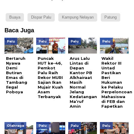
Buaya
Dispar Palu
Kampung Nelayan
Patung
Baca Juga
Palu
Palu
Palu
Palu
Bertaruh
Puncak
Arus Lalu
Wakil
Nyawa
HUT ke-46,
Lintas di
Rektor III
Demi
Pemkot
Depan
Untad
Butiran
Palu Raih
Kantor PB
Pastikan
Emas di
Rekor MURI
Alkhairaat
Beri
Tambang
Sajian Ikan
Masih
Hukuman
Ilegal
Mujair Kuah
Normal
ke Pelaku
Poboya
Asam
Jelang
Perpeloncoan
Terbanyak
Kedatangan
Mahasiswa
Ma’ruf
di FEB dan
Amin
Fapetkan
Olahraga
Palu
Palu
Palu