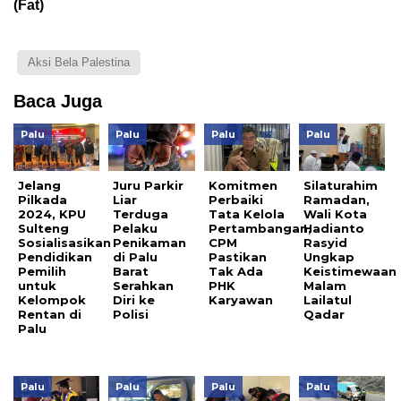
(Fat)
Aksi Bela Palestina
Baca Juga
Palu
Palu
Palu
Palu
Jelang
Juru Parkir
Komitmen
Silaturahim
Pilkada
Liar
Perbaiki
Ramadan,
2024, KPU
Terduga
Tata Kelola
Wali Kota
Sulteng
Pelaku
Pertambangan,
Hadianto
Sosialisasikan
Penikaman
CPM
Rasyid
Pendidikan
di Palu
Pastikan
Ungkap
Pemilih
Barat
Tak Ada
Keistimewaan
untuk
Serahkan
PHK
Malam
Kelompok
Diri ke
Karyawan
Lailatul
Rentan di
Polisi
Qadar
Palu
Palu
Palu
Palu
Palu