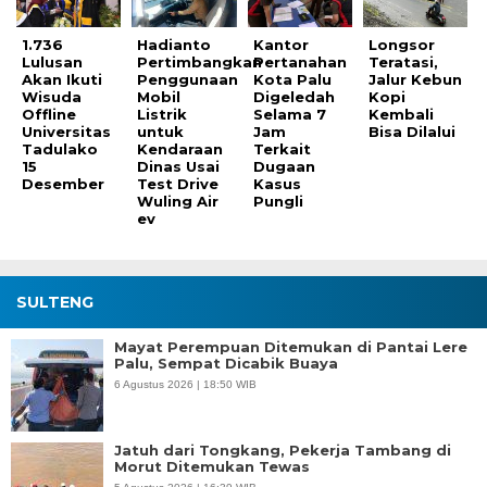
1.736
Hadianto
Kantor
Longsor
Lulusan
Pertimbangkan
Pertanahan
Teratasi,
Akan Ikuti
Penggunaan
Kota Palu
Jalur Kebun
Wisuda
Mobil
Digeledah
Kopi
Offline
Listrik
Selama 7
Kembali
Universitas
untuk
Jam
Bisa Dilalui
Tadulako
Kendaraan
Terkait
15
Dinas Usai
Dugaan
Desember
Test Drive
Kasus
Wuling Air
Pungli
ev
SULTENG
Mayat Perempuan Ditemukan di Pantai Lere
Palu, Sempat Dicabik Buaya
6 Agustus 2026 | 18:50 WIB
Jatuh dari Tongkang, Pekerja Tambang di
Morut Ditemukan Tewas