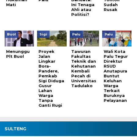
Mati
Ini Tenaga
Sudah
Ahli atau
Rusak
Politisi?
Buol
Sigi
Palu
Palu
Menunggu
Proyek
Tawuran
Wali Kota
Plt Buol
Jalan
Fakultas
Palu Tegur
Lingkar
Teknik dan
Direktur
Bora-
Kehutanan
RSUD
Pandere,
Kembali
Anutapura
Pemkab
Pecah di
Buntut
Sigi Diduga
Universitas
Keluhan
Gusur
Tadulako
Warga
Lahan
Terkait
Warga
Buruknya
Tanpa
Pelayanan
Ganti Rugi
SULTENG