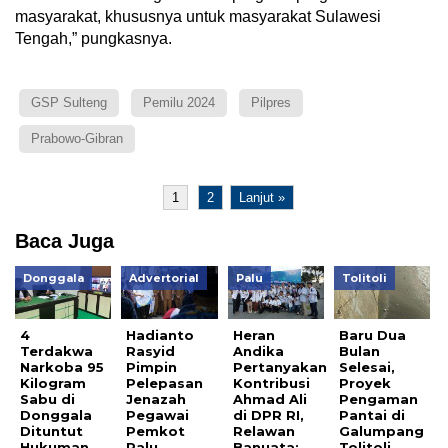
masyarakat, khususnya untuk masyarakat Sulawesi
Tengah,” pungkasnya.
GSP Sulteng
Pemilu 2024
Pilpres
Prabowo-Gibran
1
2
Lanjut »
Baca Juga
Donggala
Advertorial
Palu
Tolitoli
4
Hadianto
Heran
Baru Dua
Terdakwa
Rasyid
Andika
Bulan
Narkoba 95
Pimpin
Pertanyakan
Selesai,
Kilogram
Pelepasan
Kontribusi
Proyek
Sabu di
Jenazah
Ahmad Ali
Pengaman
Donggala
Pegawai
di DPR RI,
Pantai di
Dituntut
Pemkot
Relawan
Galumpang
Hukuman
Palu
Banuata:
Tolitoli