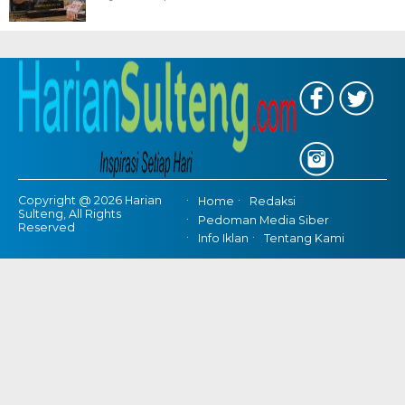
Copyright @ 2026 Harian
Home
Redaksi
Sulteng, All Rights
Pedoman Media Siber
Reserved
Info Iklan
Tentang Kami