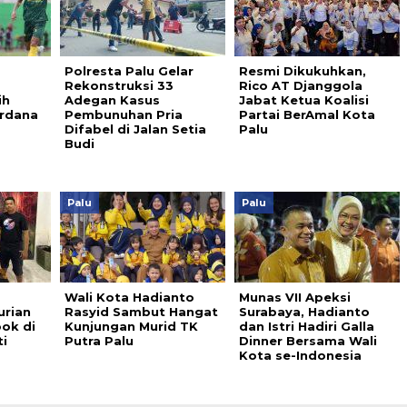
Polresta Palu Gelar
Resmi Dikukuhkan,
Rekonstruksi 33
Rico AT Djanggola
ih
Adegan Kasus
Jabat Ketua Koalisi
rdana
Pembunuhan Pria
Partai BerAmal Kota
Difabel di Jalan Setia
Palu
Budi
Palu
Palu
Wali Kota Hadianto
Munas VII Apeksi
urian
Rasyid Sambut Hangat
Surabaya, Hadianto
ok di
Kunjungan Murid TK
dan Istri Hadiri Galla
i
Putra Palu
Dinner Bersama Wali
Kota se-Indonesia