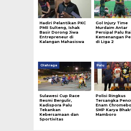
Hadiri Pelantikan PKC
Gol Injury Time
PMII Sulteng, Ishak
Murdaim Antar
Basir Dorong Jiwa
Persipal Palu Ra
Entrepreneur di
Kemenangan Pe
Kalangan Mahasiswa
di Liga 2
Olahraga
Palu
Sulawesi Cup Race
Polisi Ringkus
Resmi Bergulir,
Tersangka Penc
Kadispora Palu
Enam Chromebo
Tekankan
SMP Karya Bhakt
Kebersamaan dan
Mamboro
Sportivitas