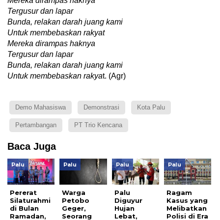
Mereka dirampas haknya
Tergusur dan lapar
Bunda, relakan darah juang kami
Untuk membebaskan rakyat
Mereka dirampas haknya
Tergusur dan lapar
Bunda, relakan darah juang kami
Untuk membebaskan rakya
t. (Agr)
Demo Mahasiswa
Demonstrasi
Kota Palu
Pertambangan
PT Trio Kencana
Baca Juga
Palu
Palu
Palu
Palu
Pererat
Warga
Palu
Ragam
Silaturahmi
Petobo
Diguyur
Kasus yang
di Bulan
Geger,
Hujan
Melibatkan
Ramadan,
Seorang
Lebat,
Polisi di Era