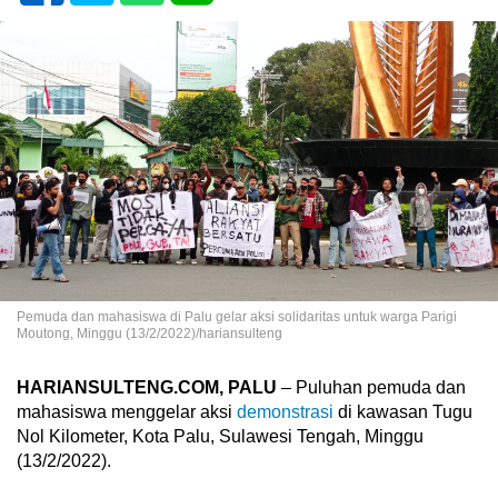
Pemuda dan mahasiswa di Palu gelar aksi solidaritas untuk warga Parigi
Moutong, Minggu (13/2/2022)/hariansulteng
HARIANSULTENG.COM, PALU
– Puluhan pemuda dan
mahasiswa menggelar aksi
demonstrasi
di kawasan Tugu
Nol Kilometer, Kota Palu, Sulawesi Tengah, Minggu
(13/2/2022).