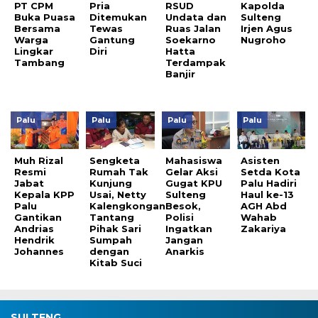
PT CPM
Pria
RSUD
Kapolda
Buka Puasa
Ditemukan
Undata dan
Sulteng
Bersama
Tewas
Ruas Jalan
Irjen Agus
Warga
Gantung
Soekarno
Nugroho
Lingkar
Diri
Hatta
Tambang
Terdampak
Banjir
Palu
Palu
Palu
Palu
Muh Rizal
Sengketa
Mahasiswa
Asisten
Resmi
Rumah Tak
Gelar Aksi
Setda Kota
Jabat
Kunjung
Gugat KPU
Palu Hadiri
Kepala KPP
Usai, Netty
Sulteng
Haul ke-13
Palu
Kalengkongan
Besok,
AGH Abd
Gantikan
Tantang
Polisi
Wahab
Andrias
Pihak Sari
Ingatkan
Zakariya
Hendrik
Sumpah
Jangan
Johannes
dengan
Anarkis
Kitab Suci
SULTENG