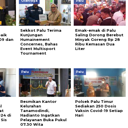
Olahraga
Palu
Sekkot Palu Terima
Emak-emak di Palu
aik
Kunjungan
Saling Dorong Berebut
09 dan
Humainement
Minyak Goreng Rp 28
Concernes, Bahas
Ribu Kemasan Dua
Event Multisport
Liter
Tournament
Palu
Palu
Resmikan Kantor
Polsek Palu Timur
l
Kelurahan
Sediakan 250 Dosis
at
Tanamodindi,
Vaksin Covid-19 Setiap
024 di
Hadianto Ingatkan
Hari
 Sis
Pelayanan Buka Pukul
07.30 Wita