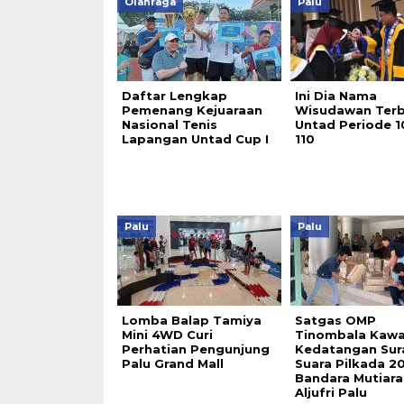
Olahraga
Palu
Daftar Lengkap
Ini Dia Nama
Pemenang Kejuaraan
Wisudawan Terb
Nasional Tenis
Untad Periode 1
Lapangan Untad Cup I
110
Palu
Palu
Lomba Balap Tamiya
Satgas OMP
Mini 4WD Curi
Tinombala Kawa
Perhatian Pengunjung
Kedatangan Sur
Palu Grand Mall
Suara Pilkada 2
Bandara Mutiara
Aljufri Palu