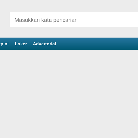
pini
Loker
Advertorial