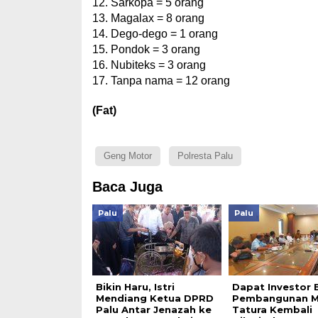
12. Sarkopa = 5 orang
13. Magalax = 8 orang
14. Dego-dego = 1 orang
15. Pondok = 3 orang
16. Nubiteks = 3 orang
17. Tanpa nama = 12 orang
(Fat)
Geng Motor
Polresta Palu
Baca Juga
Palu
Palu
Bikin Haru, Istri
Dapat Investor 
Mendiang Ketua DPRD
Pembangunan M
Palu Antar Jenazah ke
Tatura Kembali