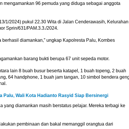
an mengamankan 96 pemuda yang diduga sebagai anggota
13/1/2024) pukul 22.30 Wita di Jalan Cenderawasih, Kelurahan
or Sprin/631/PAM.3.3./2024.
 berhasil diamankan,” ungkap Kapolresta Palu, Kombes
ngamankan barang bukti berupa 67 unit sepeda motor.
antara lain 8 buah busur beserta katapel, 1 buah topeng, 2 buah
rang, 64 handphone, 1 buah jam tangan, 10 simbol bendera gen
nal.
a Palu, Wali Kota Hadianto Rasyid Siap Bersinergi
uda yang diamankan masih berstatus pelajar. Mereka terbagi ke
akukan pembinaan dan bakal memanggil orangtua dari