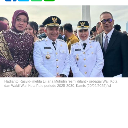
Hadianto Rasyid-Imelda Liliana Muhidin resmi dilantik sebagai Wali Kota
dan Wakil Wali Kota Palu periode 2025-2030, Kamis (20/02/2025)/Ist