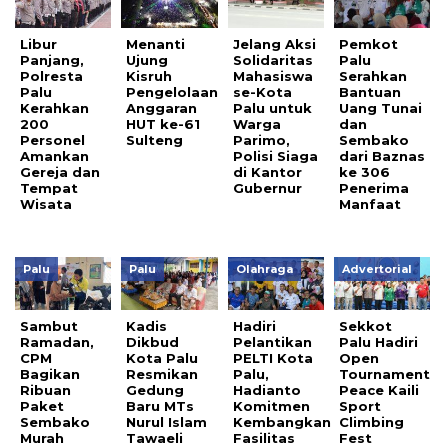
Libur
Menanti
Jelang Aksi
Pemkot
Panjang,
Ujung
Solidaritas
Palu
Polresta
Kisruh
Mahasiswa
Serahkan
Palu
Pengelolaan
se-Kota
Bantuan
Kerahkan
Anggaran
Palu untuk
Uang Tunai
200
HUT ke-61
Warga
dan
Personel
Sulteng
Parimo,
Sembako
Amankan
Polisi Siaga
dari Baznas
Gereja dan
di Kantor
ke 306
Tempat
Gubernur
Penerima
Wisata
Manfaat
Palu
Palu
Olahraga
Advertorial
Sambut
Kadis
Hadiri
Sekkot
Ramadan,
Dikbud
Pelantikan
Palu Hadiri
CPM
Kota Palu
PELTI Kota
Open
Bagikan
Resmikan
Palu,
Tournament
Ribuan
Gedung
Hadianto
Peace Kaili
Paket
Baru MTs
Komitmen
Sport
Sembako
Nurul Islam
Kembangkan
Climbing
Murah
Tawaeli
Fasilitas
Fest