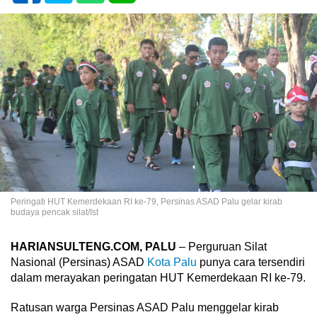
Peringati HUT Kemerdekaan RI ke-79, Persinas ASAD Palu gelar kirab
budaya pencak silat/Ist
HARIANSULTENG.COM, PALU
– Perguruan Silat
Nasional (Persinas) ASAD
Kota Palu
punya cara tersendiri
dalam merayakan peringatan HUT Kemerdekaan RI ke-79.
Ratusan warga Persinas ASAD Palu menggelar kirab