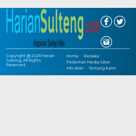
Copyright @ 2026 Harian
Home
Redaksi
Sulteng, All Rights
Pedoman Media Siber
Reserved
Info Iklan
Tentang Kami