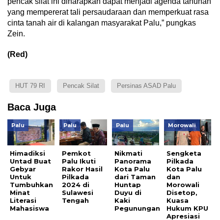
pencak silat ini diharapkan dapat menjadi agenda tahunan
yang mempererat tali persaudaraan dan memperkuat rasa
cinta tanah air di kalangan masyarakat Palu,” pungkas
Zein.
(Red)
HUT 79 RI
Pencak Silat
Persinas ASAD Palu
Baca Juga
Palu
Palu
Palu
Morowali
Himadiksi
Pemkot
Nikmati
Sengketa
Untad Buat
Palu Ikuti
Panorama
Pilkada
Gebyar
Rakor Hasil
Kota Palu
Kota Palu
Untuk
Pilkada
dari Taman
dan
Tumbuhkan
2024 di
Huntap
Morowali
Minat
Sulawesi
Duyu di
Disetop,
Literasi
Tengah
Kaki
Kuasa
Mahasiswa
Pegunungan
Hukum KPU
Apresiasi