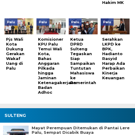
Hakim MK
Palu
Palu
Palu
Palu
Pjs Wali
Komisioner
Ketua
Serahkan
Kota
KPU Palu
DPRD
LKPD ke
Dukung
Temui Wali
Sulteng
BPK,
Gerakan
Kota,
Tegaskan
Hadianto
Wakaf
Bahas
Siap
Rasyid
Uang di
Anggaran
Sampaikan
Harap Ada
Palu
Pilkada
Tuntutan
Perbaikan
hingga
Mahasiswa
Kinerja
Jaminan
ke
Keuangan
Ketenagakerjaan
Pemerintah
Badan
Adhoc
SULTENG
Mayat Perempuan Ditemukan di Pantai Lere
Palu, Sempat Dicabik Buaya