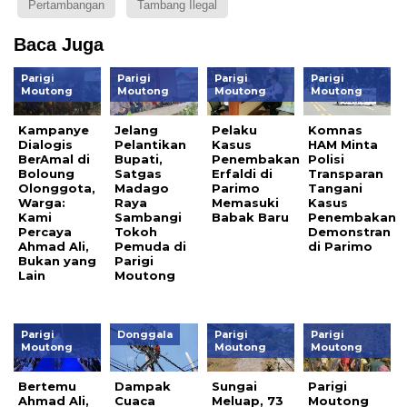
Pertambangan
Tambang Ilegal
Baca Juga
Parigi
Parigi
Parigi
Parigi
Moutong
Moutong
Moutong
Moutong
Kampanye
Jelang
Pelaku
Komnas
Dialogis
Pelantikan
Kasus
HAM Minta
BerAmal di
Bupati,
Penembakan
Polisi
Boloung
Satgas
Erfaldi di
Transparan
Olonggota,
Madago
Parimo
Tangani
Warga:
Raya
Memasuki
Kasus
Kami
Sambangi
Babak Baru
Penembakan
Percaya
Tokoh
Demonstran
Ahmad Ali,
Pemuda di
di Parimo
Bukan yang
Parigi
Lain
Moutong
Parigi
Donggala
Parigi
Parigi
Moutong
Moutong
Moutong
Bertemu
Dampak
Sungai
Parigi
Ahmad Ali,
Cuaca
Meluap, 73
Moutong