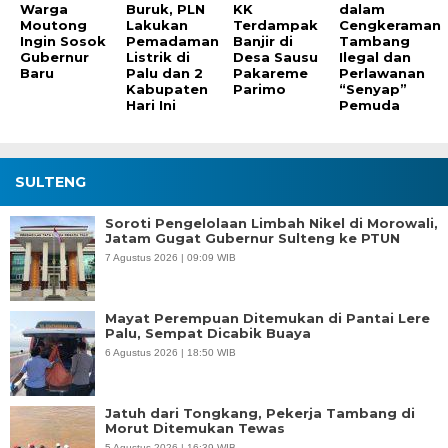
Warga
Buruk, PLN
KK
dalam
Moutong
Lakukan
Terdampak
Cengkeraman
Ingin Sosok
Pemadaman
Banjir di
Tambang
Gubernur
Listrik di
Desa Sausu
Ilegal dan
Baru
Palu dan 2
Pakareme
Perlawanan
Kabupaten
Parimo
“Senyap”
Hari Ini
Pemuda
SULTENG
Soroti Pengelolaan Limbah Nikel di Morowali,
Jatam Gugat Gubernur Sulteng ke PTUN
7 Agustus 2026 | 09:09 WIB
Mayat Perempuan Ditemukan di Pantai Lere
Palu, Sempat Dicabik Buaya
6 Agustus 2026 | 18:50 WIB
Jatuh dari Tongkang, Pekerja Tambang di
Morut Ditemukan Tewas
5 Agustus 2026 | 16:39 WIB