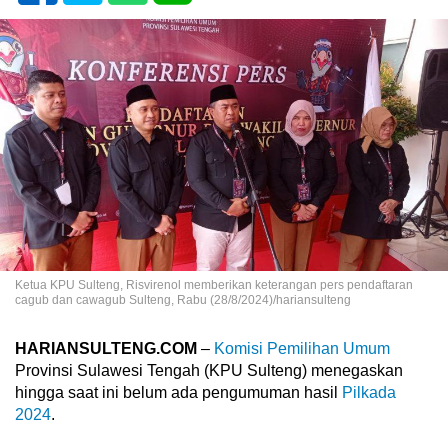
Ketua KPU Sulteng, Risvirenol memberikan keterangan pers pendaftaran
cagub dan cawagub Sulteng, Rabu (28/8/2024)/hariansulteng
HARIANSULTENG.COM
–
Komisi Pemilihan Umum
Provinsi Sulawesi Tengah (KPU Sulteng) menegaskan
hingga saat ini belum ada pengumuman hasil
Pilkada
2024
.