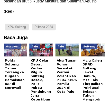
pasangan urut 3 Rusdy Mastura dan Sulaiman Agusto.
(Red)
KPU Sulteng
Pilkada 2024
Baca Juga
Morowali
Palu
Palu
Sulteng
Polda
KPU Gelar
Aksi Tanam
Maju Caleg
Sulteng
Debat
Pohon
DPRD
Tahan
Kedua
Serentak
Sulteng
Tersangka
Pilgub
Warnai
Lewat
Dugaan
Sulteng
Pelantikan
Hanura,
Pemalsuan
Besok,
7.504 KPPS
Mas Fais
IUP di
Polisi
Pemilu
Tinggalkan
Morowali
Imbau
2024 di
Polri Usai
Pendukung
Kota Palu
Belasan
Jaga
Tahun
Ketertiban
Mengabdi