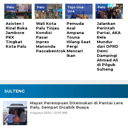
Palu
Palu
Tojo Una-
Palu
Una
Asisten I
Wali Kota
Pemuda
Jalankan
Rizal Buka
Palu Tinjau
Asal
Perintah
Jambore
Kondisi
Ampana
Partai, AKA
PKK
Pasar
Touna
Rela
Tingkat
Inpres
Hilang Saat
Mundur
Kota Palu
Manonda
Pergi
dari DPRD
Pascabentrok
Mencari
Demi
Ikan
Dampingi
Ahmad Ali
di Pilgub
Sulteng
SULTENG
Mayat Perempuan Ditemukan di Pantai Lere
Palu, Sempat Dicabik Buaya
6 Agustus 2026 | 18:50 WIB