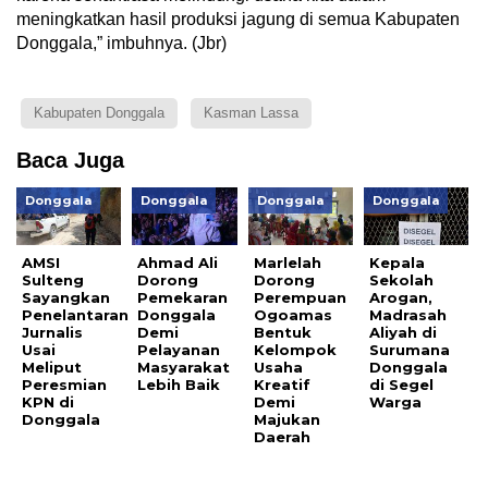
meningkatkan hasil produksi jagung di semua Kabupaten
Donggala,” imbuhnya. (Jbr)
Kabupaten Donggala
Kasman Lassa
Baca Juga
Donggala
Donggala
Donggala
Donggala
AMSI
Ahmad Ali
Marlelah
Kepala
Sulteng
Dorong
Dorong
Sekolah
Sayangkan
Pemekaran
Perempuan
Arogan,
Penelantaran
Donggala
Ogoamas
Madrasah
Jurnalis
Demi
Bentuk
Aliyah di
Usai
Pelayanan
Kelompok
Surumana
Meliput
Masyarakat
Usaha
Donggala
Peresmian
Lebih Baik
Kreatif
di Segel
KPN di
Demi
Warga
Donggala
Majukan
Daerah