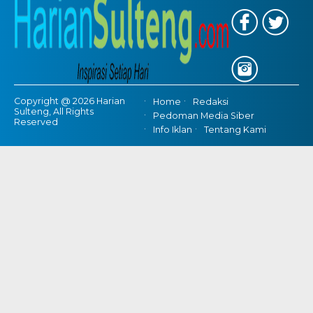
Copyright @ 2026 Harian
Home
Redaksi
Sulteng, All Rights
Pedoman Media Siber
Reserved
Info Iklan
Tentang Kami