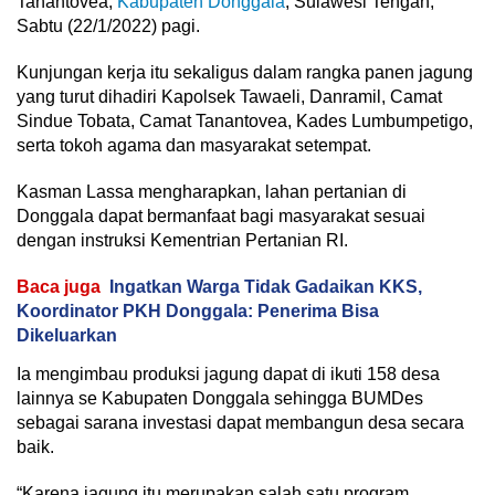
Tanantovea,
Kabupaten Donggala
, Sulawesi Tengah,
Sabtu (22/1/2022) pagi.
Kunjungan kerja itu sekaligus dalam rangka panen jagung
yang turut dihadiri Kapolsek Tawaeli, Danramil, Camat
Sindue Tobata, Camat Tanantovea, Kades Lumbumpetigo,
serta tokoh agama dan masyarakat setempat.
Kasman Lassa mengharapkan, lahan pertanian di
Donggala dapat bermanfaat bagi masyarakat sesuai
dengan instruksi Kementrian Pertanian RI.
Baca juga
Ingatkan Warga Tidak Gadaikan KKS,
Koordinator PKH Donggala: Penerima Bisa
Dikeluarkan
Ia mengimbau produksi jagung dapat di ikuti 158 desa
lainnya se Kabupaten Donggala sehingga BUMDes
sebagai sarana investasi dapat membangun desa secara
baik.
“Karena jagung itu merupakan salah satu program