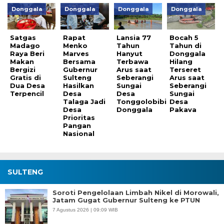
Donggala
Donggala
Donggala
Donggala
Satgas
Rapat
Lansia 77
Bocah 5
Madago
Menko
Tahun
Tahun di
Raya Beri
Marves
Hanyut
Donggala
Makan
Bersama
Terbawa
Hilang
Bergizi
Gubernur
Arus saat
Terseret
Gratis di
Sulteng
Seberangi
Arus saat
Dua Desa
Hasilkan
Sungai
Seberangi
Terpencil
Desa
Desa
Sungai
Talaga Jadi
Tonggolobibi
Desa
Desa
Donggala
Pakava
Prioritas
Pangan
Nasional
SULTENG
Soroti Pengelolaan Limbah Nikel di Morowali,
Jatam Gugat Gubernur Sulteng ke PTUN
7 Agustus 2026 | 09:09 WIB