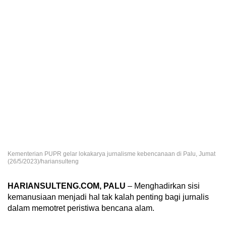
Kementerian PUPR gelar lokakarya jurnalisme kebencanaan di Palu, Jumat
(26/5/2023)/hariansulteng
HARIANSULTENG.COM, PALU
– Menghadirkan sisi
kemanusiaan menjadi hal tak kalah penting bagi jurnalis
dalam memotret peristiwa bencana alam.