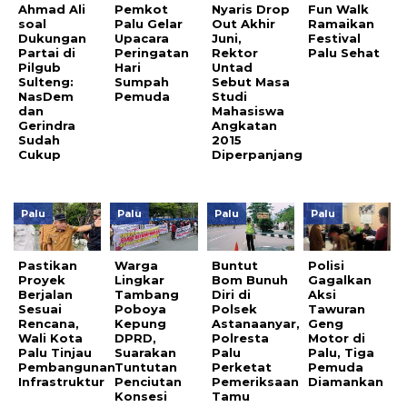
Ahmad Ali
Pemkot
Nyaris Drop
Fun Walk
soal
Palu Gelar
Out Akhir
Ramaikan
Dukungan
Upacara
Juni,
Festival
Partai di
Peringatan
Rektor
Palu Sehat
Pilgub
Hari
Untad
Sulteng:
Sumpah
Sebut Masa
NasDem
Pemuda
Studi
dan
Mahasiswa
Gerindra
Angkatan
Sudah
2015
Cukup
Diperpanjang
Palu
Palu
Palu
Palu
Pastikan
Warga
Buntut
Polisi
Proyek
Lingkar
Bom Bunuh
Gagalkan
Berjalan
Tambang
Diri di
Aksi
Sesuai
Poboya
Polsek
Tawuran
Rencana,
Kepung
Astanaanyar,
Geng
Wali Kota
DPRD,
Polresta
Motor di
Palu Tinjau
Suarakan
Palu
Palu, Tiga
Pembangunan
Tuntutan
Perketat
Pemuda
Infrastruktur
Penciutan
Pemeriksaan
Diamankan
Konsesi
Tamu