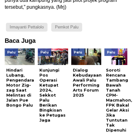
punya dua kampung yang jadi pilot projek program
tersebut,” pungkasnya. (Mrj)
Irmayanti Pettalolo
Pemkot Palu
Baca Juga
Palu
Palu
Palu
Palu
Hindari
Kunjungi
Dialog
Soroti
Lubang,
Pos
Kebudayaan
Rencana
Pengendara
Operasi
Awali Palu
Tambang
Motor Zig-
Ketupat
Performing
Bawah
zag Saat
2024,
Arts Forum
Tanah
Melintas di
Sekkot
2025
CPM-
Jalan Pue
Palu
Macmahon,
Bongo Palu
Berikan
FPK Bakal
Bingkisan
Gelar Aksi
ke Petugas
Jika
Jaga
Tuntutan
Tak
Dipenuhi