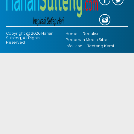
Copyright @ 2026 Harian
Home
Redaksi
Sulteng, All Rights
Pedoman Media Siber
Reserved
Info Iklan
Tentang Kami