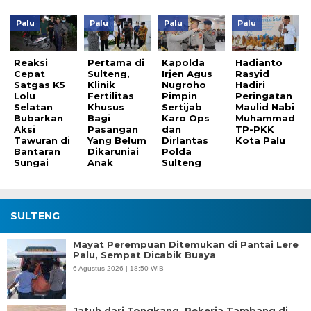
Palu
Palu
Palu
Palu
Reaksi
Pertama di
Kapolda
Hadianto
Cepat
Sulteng,
Irjen Agus
Rasyid
Satgas K5
Klinik
Nugroho
Hadiri
Lolu
Fertilitas
Pimpin
Peringatan
Selatan
Khusus
Sertijab
Maulid Nabi
Bubarkan
Bagi
Karo Ops
Muhammad
Aksi
Pasangan
dan
TP-PKK
Tawuran di
Yang Belum
Dirlantas
Kota Palu
Bantaran
Dikaruniai
Polda
Sungai
Anak
Sulteng
SULTENG
Mayat Perempuan Ditemukan di Pantai Lere
Palu, Sempat Dicabik Buaya
6 Agustus 2026 | 18:50 WIB
Jatuh dari Tongkang, Pekerja Tambang di